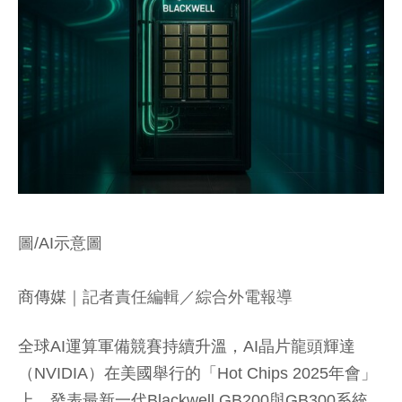
圖/AI示意圖
商傳媒
｜記者責任編輯／綜合外電報導
全球AI運算軍備競賽持續升溫，AI晶片龍頭輝達
（NVIDIA）在美國舉行的「Hot Chips 2025年會」
上，發表最新一代Blackwell GB200與GB300系統，