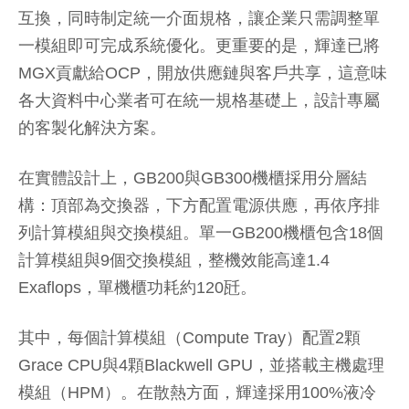
互換，同時制定統一介面規格，讓企業只需調整單
一模組即可完成系統優化。更重要的是，輝達已將
MGX貢獻給OCP，開放供應鏈與客戶共享，這意味
各大資料中心業者可在統一規格基礎上，設計專屬
的客製化解決方案。
在實體設計上，GB200與GB300機櫃採用分層結
構：頂部為交換器，下方配置電源供應，再依序排
列計算模組與交換模組。單一GB200機櫃包含18個
計算模組與9個交換模組，整機效能高達1.4
Exaflops，單機櫃功耗約120瓩。
其中，每個計算模組（Compute Tray）配置2顆
Grace CPU與4顆Blackwell GPU，並搭載主機處理
模組（HPM）。在散熱方面，輝達採用100%液冷