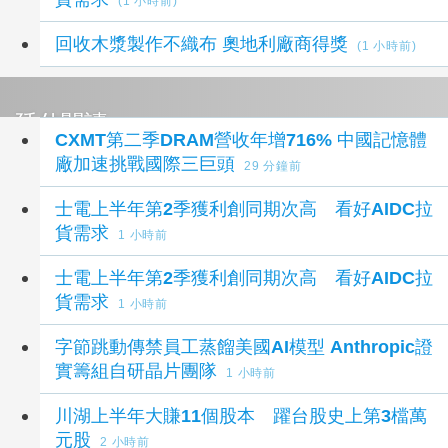
(1 小時前)
回收木漿製作不織布 奧地利廠商得獎
(1 小時前)
延伸閱讀
CXMT第二季DRAM營收年增716% 中國記憶體
廠加速挑戰國際三巨頭
29 分鐘前
士電上半年第2季獲利創同期次高 看好AIDC拉
貨需求
1 小時前
士電上半年第2季獲利創同期次高 看好AIDC拉
貨需求
1 小時前
字節跳動傳禁員工蒸餾美國AI模型 Anthropic證
實籌組自研晶片團隊
1 小時前
川湖上半年大賺11個股本 躍台股史上第3檔萬
元股
2 小時前