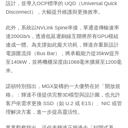
設計，並導入OCP標準的 UQD（Universal Quick
Disconnect），大幅提升維護與更換效率。
此外，系統以NVLink Spine串接，單通道傳輸速率
達200Gb/s，透過低延遲銅線互聯將所有GPU模組
連成一體。為支撐如此龐大功耗，輝達亦重新設計
電源匯流排（Bus Bar），將承載能力從35kW提升
至140kW，並將機櫃深度由1068毫米擴展至1200毫
米。
諾頓特別指出，MGX架構的一大優勢在於「開放規
格」：輝達不僅提供完整3D模型與設計圖，也允許
客戶依需求更換 SSD（如 U.2 或 E1S）、NIC 或管
理解決方案，進一步提高靈活性。
業界觀察指出，這代表輝達正把過去「封閉式系