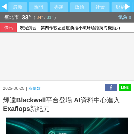
最新
熱門
專題
政治
社會
財經
33°
臺北市
氣象
(
34°
/
31°
)
快訊
漢光演習 第四作戰區首度前推小琉球驗證跨海機動力
中聯油脂案 政院：遺憾台中仍在政治攻防
陳智菡仿《VOGUE》侵權？他直搖頭吐槽一句
蘇力揚扳倒大馬新秀尤陽 晉韓國羽球大師賽8強
2025-08-25 |
商傳媒
輝達Blackwell平台登場 AI資料中心進入
Exaflops新紀元