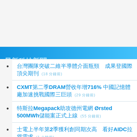
最新科技新聞
台灣團隊突破二維半導體介面瓶頸 成果登國際
頂尖期刊
(18 分鐘前)
CXMT第二季DRAM營收年增716% 中國記憶體
廠加速挑戰國際三巨頭
(29 分鐘前)
特斯拉Megapack助攻德州電網 Ørsted
500MWh儲能案正式上線
(55 分鐘前)
士電上半年第2季獲利創同期次高 看好AIDC拉
貨需求