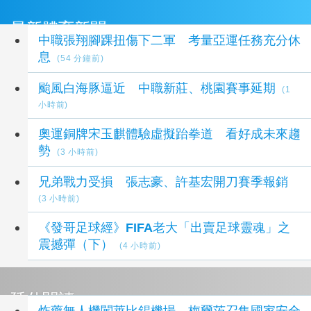
最新體育新聞
中職張翔腳踝扭傷下二軍 考量亞運任務充分休
息
(54 分鐘前)
颱風白海豚逼近 中職新莊、桃園賽事延期
(1
小時前)
奧運銅牌宋玉麒體驗虛擬跆拳道 看好成未來趨
勢
(3 小時前)
兄弟戰力受損 張志豪、許基宏開刀賽季報銷
(3 小時前)
《發哥足球經》FIFA老大「出賣足球靈魂」之
震撼彈（下）
(4 小時前)
延伸閱讀
炸藥無人機闖萊比錫機場 梅爾茨召集國家安全