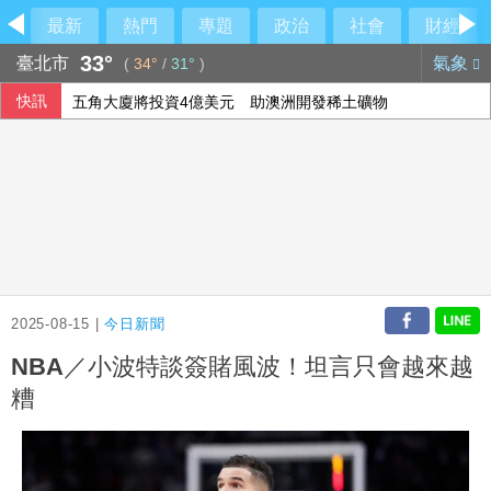
最新
熱門
專題
政治
社會
財經
33°
臺北市
氣象
(
34°
/
31°
)
快訊
五角大廈將投資4億美元 助澳洲開發稀土礦物
中油：10日起汽柴油價格不調整 95無鉛維持32元
五角大廈公布最新UFO檔案 神秘球體驚現中東與太平洋
中職張翔腳踝扭傷下二軍 考量亞運任務充分休息
2025-08-15 |
今日新聞
NBA／小波特談簽賭風波！坦言只會越來越
糟