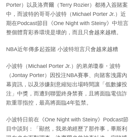
Porter）以及洛齊爾（Terry Rozier）都捲入簽賭案
中，而波特的哥哥小波特（Michael Porter Jr.）近
期在Podcast節目《One Night with Steiny》中坦言
整個體育彩券環境是壞的，而且只會越來越糟。
NBA近年傳多起簽賭 小波特坦言只會越來越糟
小波特（Michael Porter Jr.）的弟弟瓊泰・波特
（Jontay Porter）因投注NBA賽事、向賭客洩露內
幕資訊，以及涉嫌刻意縮短出場時間讓「低數據投
注」中獎，而遭到聯盟終身禁賽，且將面臨電信詐
欺重罪指控，最高將面臨4年監禁。
小波特日前在《One Night with Steiny》Podcast節
目中談到：「顯然，我弟弟經歷了那件事，畢斯利