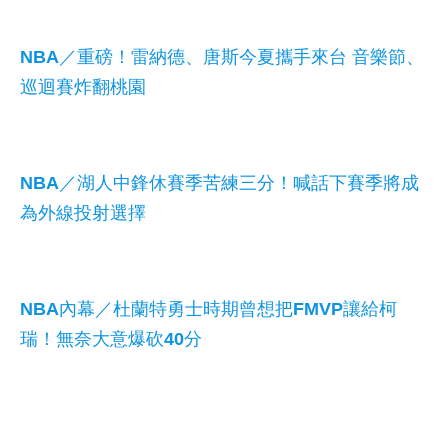
NBA／重磅！雷納德、唐斯今夏攜手來台 音樂節、
巡迴賽炸翻桃園
NBA／湖人中鋒休賽季苦練三分！喊話下賽季將成
為外線投射選擇
NBA內幕／杜蘭特勇士時期曾想把FMVP讓給柯
瑞！無奈大意爆砍40分