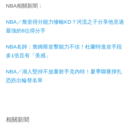
NBA相關新聞：
NBA／詹皇得分能力慘輸KD？河流之子分享他見過
最強的6位得分手
NBA名帥：詹姆斯攻擊能力不佳！杜蘭特進攻手段
多1倍且有「美感」
NBA／湖人堅持不放棄射手克內特！夏季聯賽掙扎
恐跌出輪替名單
相關新聞