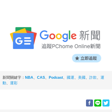
新聞關鍵字：
NBA
、
CAS
、
Podcast
、
國運
、
美國
、
詐欺
、
運
動
、
運彩