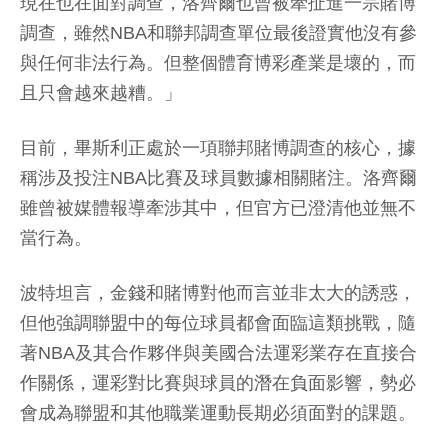
現在也在面對調查，洛齊爾也曾被牽扯進一宗賭博
調查，雖然NBA和聯邦調查單位最後證實他沒有參
與任何非法行為。但整個體育博彩產業是壞的，而
且只會越來越糟。」
目前，畢斯利正處於一項聯邦賭博調查的核心，據
稱涉及投注NBA比賽及球員數據相關賭注。洛齊爾
雖曾被媒體報導牽涉其中，但官方已澄清他並無不
當行為。
波特坦言，金錢和賭博對他而言並非太大的誘惑，
但他強調聯盟中的每位球員都會面臨這類挑戰，隨
著NBA及其合作夥伴與美國合法運彩業存在直接合
作關係，運彩對比賽與球員的潛在負面影響，勢必
會成為聯盟和其他職業運動長期必須面對的課題。