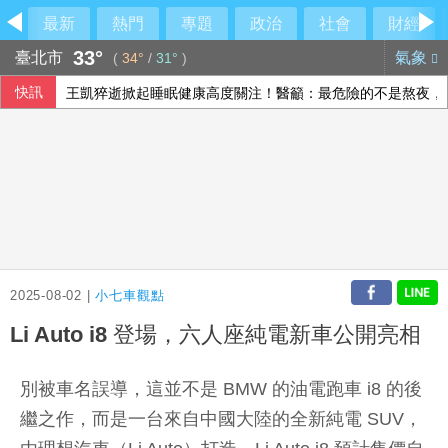
最新
熱門
專題
政治
社會
財經
33°
臺北市
氣象
(
34°
/
31°
)
快訊
王凱猝逝掀起睡眠健康高度關注！醫籲：最危險的不是熬夜，
男子到江和樹服務處要道歉 一句話讓人發毛
咳一聲就漏尿？尿失禁是老化自然現象？醫揭：不同尿失禁的
駭客冒充IT單位電話行騙 美數十家金融機構成目標
2025-08-02 |
小七車觀點
Li Auto i8 登場，六人座純電新車公開亮相
別被車名誤導，這並不是 BMW 的油電跑車 i8 的後
繼之作，而是一台來自中國大陸的全新純電 SUV，