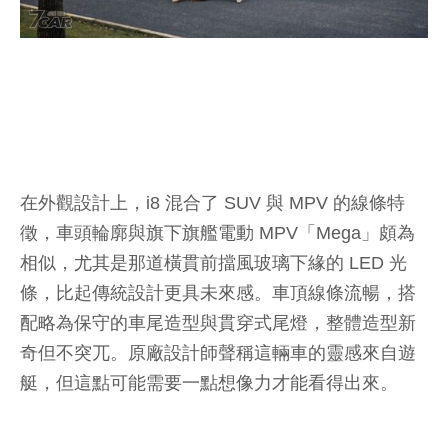
在外觀設計上，i8 混合了 SUV 與 MPV 的線條特
徵，車頭輪廓與旗下旗艦電動 MPV「Mega」頗為
相似，尤其是那道橫貫前擋風玻璃下緣的 LED 光
條，比起傳統設計更具未來感。車頂線條流暢，搭
配略為保守的車尾造型與貫穿式尾燈，整體造型新
奇但不突兀。原廠設計師聲稱這輛車的靈感來自遊
艇，但這點可能需要一點想像力才能看得出來。