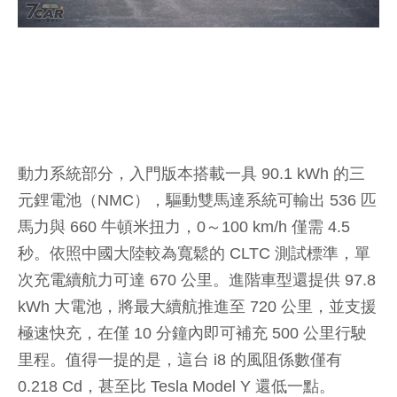
動力系統部分，入門版本搭載一具 90.1 kWh 的三
元鋰電池（NMC），驅動雙馬達系統可輸出 536 匹
馬力與 660 牛頓米扭力，0～100 km/h 僅需 4.5
秒。依照中國大陸較為寬鬆的 CLTC 測試標準，單
次充電續航力可達 670 公里。進階車型還提供 97.8
kWh 大電池，將最大續航推進至 720 公里，並支援
極速快充，在僅 10 分鐘內即可補充 500 公里行駛
里程。值得一提的是，這台 i8 的風阻係數僅有
0.218 Cd，甚至比 Tesla Model Y 還低一點。