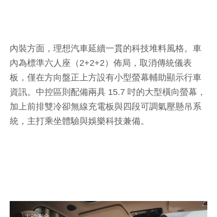
內裝方面，理想汽車延續一貫的科技堆料風格。車
內為標準六人座（2+2+2）佈局，取消傳統儀表
板，僅在方向盤正上方設有小型螢幕輔助顯示行車
資訊。中控區則配備兩具 15.7 吋的大型橫向螢幕，
加上前排雙冷卻無線充電板與四段可調氣壓懸吊系
統，主打乘坐體驗與娛樂科技兼備。