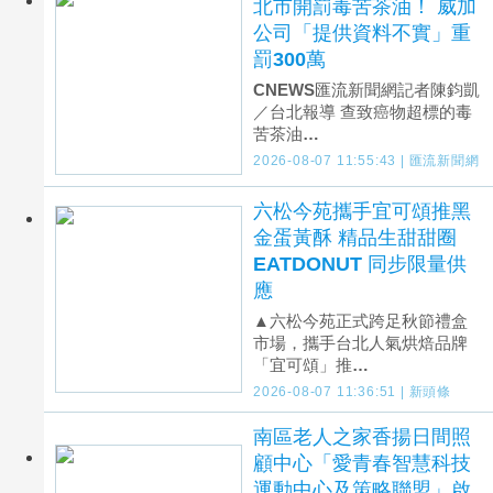
北市開罰毒苦茶油！ 威加
公司「提供資料不實」重
罰300萬
CNEWS匯流新聞網記者陳鈞凱
／台北報導 查致癌物超標的毒
苦茶油…
2026-08-07 11:55:43 | 匯流新聞網
六松今苑攜手宜可頌推黑
金蛋黃酥 精品生甜甜圈
EATDONUT 同步限量供
應
▲六松今苑正式跨足秋節禮盒
市場，攜手台北人氣烘焙品牌
「宜可頌」推…
2026-08-07 11:36:51 | 新頭條
南區老人之家香揚日間照
顧中心「愛青春智慧科技
運動中心及策略聯盟」啟