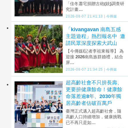
「佳冬蕭宅捐贈古砲(銃)調查研
究計畫…
2026-08-07 21:41:13 | 今傳媒
「kivangavan 南島五感
主題遊程」熱烈報名中 邀
請民眾深度探索大武山
【今傳媒/記者李祖東報導】 為
迎接 2026南島族群婚禮，結合
屏…
2026-08-07 21:34:25 | 今傳媒
超高齡社會不只拚長壽、
更要拚健康餘命！健康餘
命落差逾8年、2030年獨
居高齡者估破百萬戶
臺灣正式邁入超高齡社會，隨
高齡人口持續增加，健康挑戰
已不再只是如…