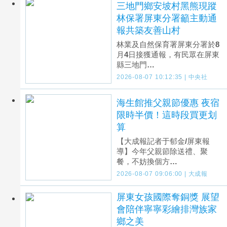
三地門鄉安坡村黑熊現蹤
林保署屏東分署籲主動通
報共築友善山村
林業及自然保育署屏東分署於8
月4日接獲通報，有民眾在屏東
縣三地門…
2026-08-07 10:12:35 | 中央社
海生館推父親節優惠 夜宿
限時半價！這時段買更划
算
【大成報記者于郁金/屏東報
導】今年父親節除送禮、聚
餐，不妨換個方…
2026-08-07 09:06:00 | 大成報
屏東女孩國際奪銅獎 展望
會陪伴寧寧彩繪排灣族家
鄉之美