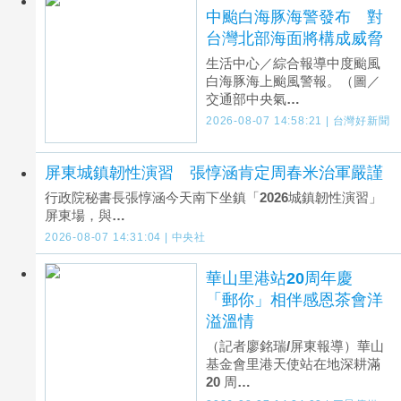
中颱白海豚海警發布 對
台灣北部海面將構成威脅
生活中心／綜合報導中度颱風
白海豚海上颱風警報。（圖／
交通部中央氣…
2026-08-07 14:58:21 | 台灣好新聞
屏東城鎮韌性演習 張惇涵肯定周春米治軍嚴謹
行政院秘書長張惇涵今天南下坐鎮「2026城鎮韌性演習」
屏東場，與…
2026-08-07 14:31:04 | 中央社
華山里港站20周年慶
「郵你」相伴感恩茶會洋
溢溫情
（記者廖銘瑞/屏東報導）華山
基金會里港天使站在地深耕滿
20 周…