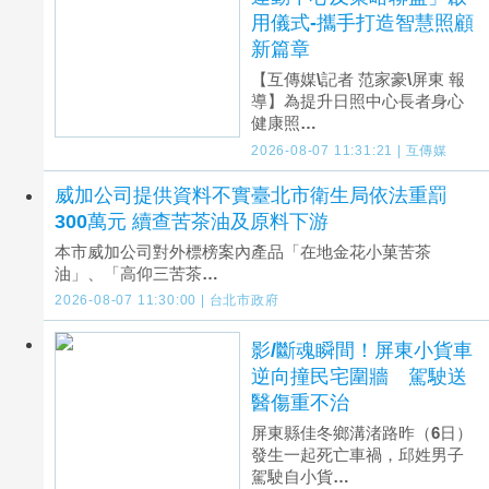
用儀式-攜手打造智慧照顧
新篇章
【互傳媒\記者 范家豪\屏東 報
導】為提升日照中心長者身心
健康照…
2026-08-07 11:31:21 | 互傳媒
威加公司提供資料不實臺北市衛生局依法重罰
300萬元 續查苦茶油及原料下游
本市威加公司對外標榜案內產品「在地金花小菓苦茶
油」、「高仰三苦茶…
2026-08-07 11:30:00 | 台北市政府
影/斷魂瞬間！屏東小貨車
逆向撞民宅圍牆 駕駛送
醫傷重不治
屏東縣佳冬鄉溝渚路昨（6日）
發生一起死亡車禍，邱姓男子
駕駛自小貨…