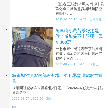
【記者 王靚慧／屏東 報導】為
強化全民國防意識與城鎮防空
應變能力…
2026-08-07 15:16:35 | 台灣好報
阿里山小農苦茶籽攏是
假？威加提不出證明 重
罰300萬
台北市衛生局追查苦茶油原料
來源，威加公司因無法提出完
整證明文件，…
2026-08-07 15:10:18 | 周刊王
城鎮韌性演習南部首登場 強化緊急應處韌性能
量
（軍聞社記者吳東昇臺北7日電）「2026年城鎮韌性演習」
首場防空…
2026-08-07 15:10:00 | 軍聞社