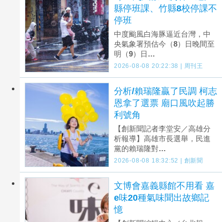
縣停班課、竹縣8校停課不
停班
中度颱風白海豚逼近台灣，中
央氣象署預估今（8）日晚間至
明（9）日…
2026-08-08 20:22:38 | 周刊王
分析/賴瑞隆贏了民調 柯志
恩拿了選票 廟口風吹起勝
利號角
【創新聞記者李堂安／高雄分
析報導】高雄市長選舉，民進
黨的賴瑞隆對…
2026-08-08 18:32:52 | 創新聞
文博會嘉義縣館不用看 嘉
e味20種氣味聞出故鄉記
憶