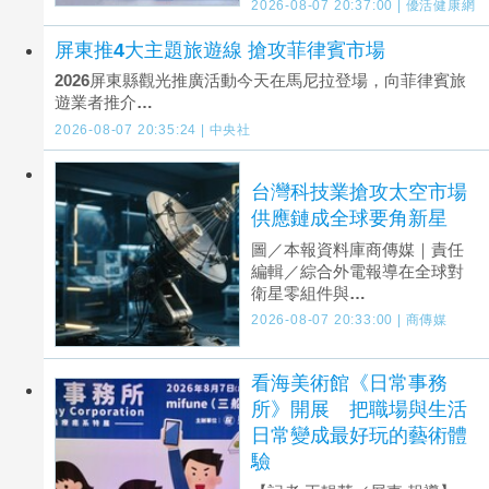
2026-08-07 20:37:00 | 優活健康網
屏東推4大主題旅遊線 搶攻菲律賓市場
2026屏東縣觀光推廣活動今天在馬尼拉登場，向菲律賓旅
遊業者推介…
2026-08-07 20:35:24 | 中央社
台灣科技業搶攻太空市場
供應鏈成全球要角新星
圖／本報資料庫商傳媒｜責任
編輯／綜合外電報導在全球對
衛星零組件與…
2026-08-07 20:33:00 | 商傳媒
看海美術館《日常事務
所》開展 把職場與生活
日常變成最好玩的藝術體
驗