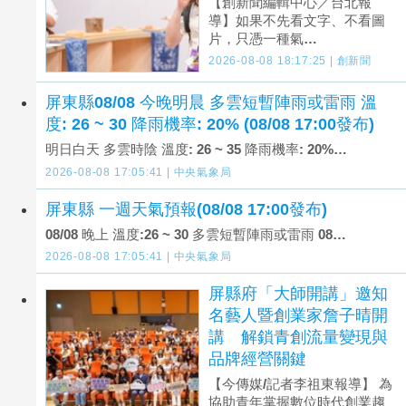
【創新聞編輯中心／台北報
導】如果不先看文字、不看圖
片，只憑一種氣…
2026-08-08 18:17:25 | 創新聞
屏東縣08/08 今晚明晨 多雲短暫陣雨或雷雨 溫
度: 26 ~ 30 降雨機率: 20% (08/08 17:00發布)
明日白天 多雲時陰 溫度: 26 ~ 35 降雨機率: 20%…
2026-08-08 17:05:41 | 中央氣象局
屏東縣 一週天氣預報(08/08 17:00發布)
08/08 晚上 溫度:26 ~ 30 多雲短暫陣雨或雷雨 08…
2026-08-08 17:05:41 | 中央氣象局
屏縣府「大師開講」邀知
名藝人暨創業家詹子晴開
講 解鎖青創流量變現與
品牌經營關鍵
【今傳媒/記者李祖東報導】 為
協助青年掌握數位時代創業趨