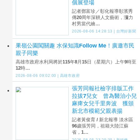
個展登場
記者鄧富珍／彰化報導彰濱秀
傳20周年深耕人文藝術，瀰力
村男當代繪…
2026-08-06 14:28:13 | 台灣好新聞
果嶺公園闖關趣 水保知識Follow Me！廣邀市民
親子同樂
高雄市政府水利局將於115年8月15日（星期六）上午9時至
12時…
2026-08-06 09:02:00 | 高雄市政府
張芳同報社檢字排版工作
拉拔7兒女 曾為醫治小兒
麻痺女兒千里奔波 獲頒
新北市模範父親表揚
記者黃俊育 / 新北報導 淡水區
96歲張芳同，祖籍大陸江蘇
省，1…
2026-08-05 23:29:39 | 新頭條