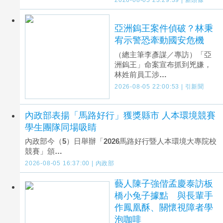
亞洲鎢王案件偵破？林秉
宥示警恐牽動國安危機
（總主筆李彥謀／專訪）「亞
洲鎢王」命案宣布抓到兇嫌，
林姓前員工涉…
2026-08-05 22:00:53 | 引新聞
內政部表揚「馬路好行」獲獎縣市 人本環境競賽
學生團隊同場吸睛
內政部今（5）日舉辦「2026馬路好行暨人本環境大專院校
競賽」頒…
2026-08-05 16:37:00 | 內政部
藝人陳子強偕孟慶泰訪板
橋小兔子據點 與長輩手
作鳳凰酥、關懷視障者學
泡咖啡