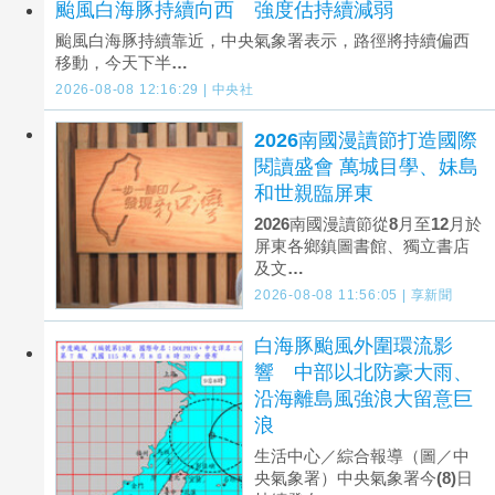
颱風白海豚持續向西 強度估持續減弱
颱風白海豚持續靠近，中央氣象署表示，路徑將持續偏西
移動，今天下半…
2026-08-08 12:16:29 | 中央社
2026南國漫讀節打造國際
閱讀盛會 萬城目學、妹島
和世親臨屏東
2026南國漫讀節從8月至12月於
屏東各鄉鎮圖書館、獨立書店
及文…
2026-08-08 11:56:05 | 享新聞
白海豚颱風外圍環流影
響 中部以北防豪大雨、
沿海離島風強浪大留意巨
浪
生活中心／綜合報導（圖／中
央氣象署）中央氣象署今(8)日