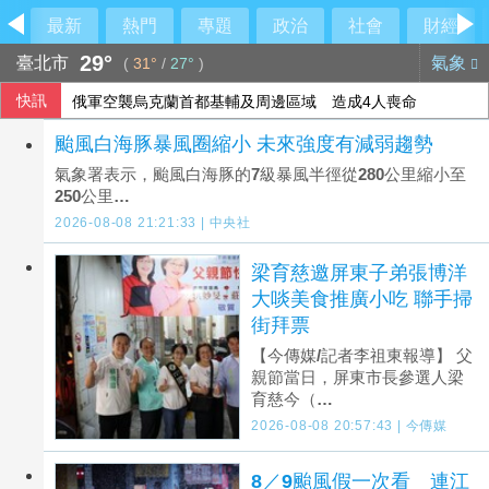
最新
熱門
專題
政治
社會
財經
29°
臺北市
氣象
(
31°
/
27°
)
快訊
今彩539第115192期 頭獎1注中獎
颱風白海豚暴風圈縮小 未來強度有減弱趨勢
俄軍空襲烏克蘭首都基輔及周邊區域 造成4人喪命
氣象署表示，颱風白海豚的7級暴風半徑從280公里縮小至
250公里…
2026-08-08 21:21:33 | 中央社
梁育慈邀屏東子弟張博洋
大啖美食推廣小吃 聯手掃
街拜票
【今傳媒/記者李祖東報導】 父
親節當日，屏東市長參選人梁
育慈今（…
2026-08-08 20:57:43 | 今傳媒
8／9颱風假一次看 連江