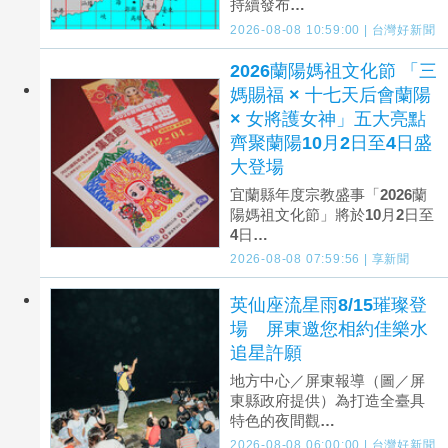
持續發布…
2026-08-08 10:59:00 | 台灣好新聞
2026蘭陽媽祖文化節 「三
媽賜福 × 十七天后會蘭陽
× 女將護女神」五大亮點
齊聚蘭陽10月2日至4日盛
大登場
宜蘭縣年度宗教盛事「2026蘭
陽媽祖文化節」將於10月2日至
4日…
2026-08-08 07:59:56 | 享新聞
英仙座流星雨8/15璀璨登
場 屏東邀您相約佳樂水
追星許願
地方中心／屏東報導（圖／屏
東縣政府提供）為打造全臺具
特色的夜間觀…
2026-08-08 06:00:00 | 台灣好新聞