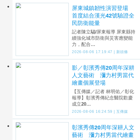
屏東城鎮韌性演習登場
首度結合漢光42號驗證全
民防衛能量
記者陳立驌/屏東報導 屏東縣持
續強化城市防衛與災害應變能
力，配合…
2026-08-06 17:19:47 | 新頭條
影／彰濱秀傳20周年深耕
人文藝術 瀰力村男當代
繪畫個展登場
【互傳媒／記者 林明佑／彰化
報導】彰濱秀傳紀念醫院歡慶
成立20…
2026-08-06 16:24:59 | 互傳媒
彰濱秀傳20周年深耕人文
藝術 瀰力村男當代繪畫