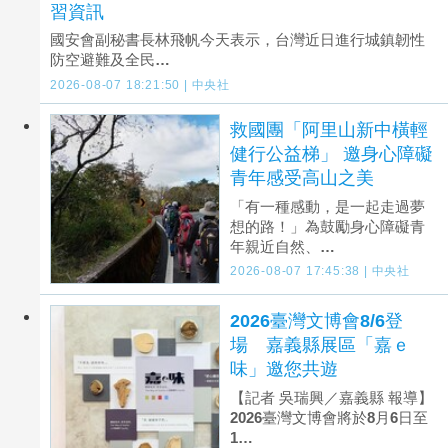
習資訊
國安會副秘書長林飛帆今天表示，台灣近日進行城鎮韌性
防空避難及全民…
2026-08-07 18:21:50 | 中央社
救國團「阿里山新中橫輕
健行公益梯」 邀身心障礙
青年感受高山之美
「有一種感動，是一起走過夢
想的路！」為鼓勵身心障礙青
年親近自然、…
2026-08-07 17:45:38 | 中央社
2026臺灣文博會8/6登
場 嘉義縣展區「嘉ｅ
味」邀您共遊
【記者 吳瑞興／嘉義縣 報導】
2026臺灣文博會將於8月6日至
1…