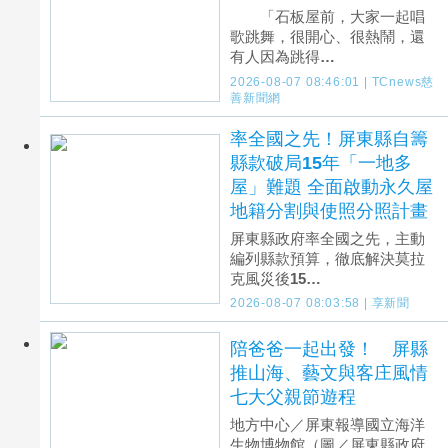
「石板屋前，大家一起唱
歌跳舞，很開心、很熱鬧，還
有人因為跳得…
2026-08-07 08:46:01 | TCnews慈
善新聞網
率全國之先！屏東縣自籌
縣款破局15年「一地多
屋」難題 全面啟動永久屋
地籍分割與使照分照計畫
屏東縣政府率全國之先，主動
編列縣款預算，徹底解決莫拉
克風災後15…
2026-08-07 08:03:58 | 享新聞
陪爸爸一起出發！ 屏縣
推山海、藝文與客庄風情
七大父親節遊程
地方中心／屏東報導國立海洋
生物博物館（圖／屏東縣政府