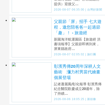
提供）迎接父…
2026-08-07 06:35:00 | 台灣好新聞
父親節「屏」招手 七大遊
程，邀您陪爸爸一起過節
「趣」！ - 旅遊經
新園海洋航運園區【旅遊經 洪
書瑱報導】父親節即將到來，
屏東縣政府…
2026-08-07 02:05:02 | 旅行團
彰濱秀傳20周年深耕人文
藝術 瀰力村男當代繪畫
個展登場
記者蕭麗鳳/彰化報導 彰濱秀傳
紀念醫院歡慶成立20週年，除
了持續…
2026-08-06 18:05:25 | 新頭條