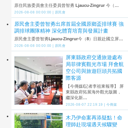
原住民族委員會主任委員曾智勇 Ljaucu‧Zingrur 今（…
2026-08-08 00:00:00 | 原民會
原民會主委曾智勇出席首屆全國原鄉盃排球賽 強
調排球團隊精神 深化體育培育與發展計畫
原民會主委曾智勇Ljaucu‧Zingrur今（8）日親赴國立屏…
2026-08-08 00:00:00 | 原民會
屏東縣政府交通旅遊處布
局菲律賓觀光市場 拜會航
空公司與旅遊巨頭共拓國
際客源
【今傳媒/記者李祖東報導】 屏
東縣政府拓展海外觀光版圖，
繼深化新…
2026-08-07 22:19:19 | 今傳媒
木乃伊命案再添疑點！命
理師赴現場遇天候驟變