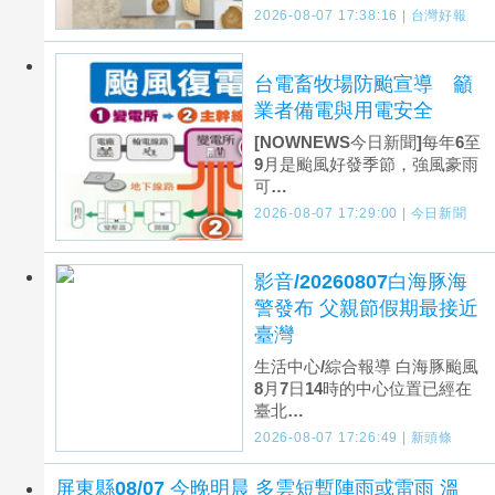
2026-08-07 17:38:16 | 台灣好報
台電畜牧場防颱宣導 籲
業者備電與用電安全
[NOWNEWS今日新聞]每年6至
9月是颱風好發季節，強風豪雨
可…
2026-08-07 17:29:00 | 今日新聞
影音/20260807白海豚海
警發布 父親節假期最接近
臺灣
生活中心/綜合報導 白海豚颱風
8月7日14時的中心位置已經在
臺北…
2026-08-07 17:26:49 | 新頭條
屏東縣08/07 今晚明晨 多雲短暫陣雨或雷雨 溫