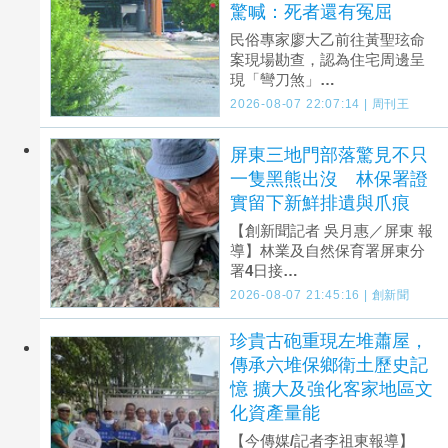
驚喊：死者還有冤屈
民俗專家廖大乙前往黃聖玹命
案現場勘查，認為住宅周邊呈
現「彎刀煞」…
2026-08-07 22:07:14 | 周刊王
屏東三地門部落驚見不只
一隻黑熊出沒 林保署證
實留下新鮮排遺與爪痕
【創新聞記者 吳月惠／屏東 報
導】林業及自然保育署屏東分
署4日接…
2026-08-07 21:45:16 | 創新聞
珍貴古砲重現左堆蕭屋，
傳承六堆保鄉衛土歷史記
憶 擴大及強化客家地區文
化資產量能
【今傳媒/記者李祖東報導】