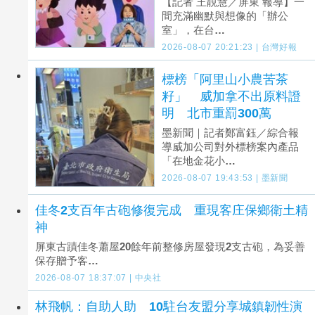
【記者 王靚慧／屏東 報導】一
間充滿幽默與想像的「辦公
室」，在台…
2026-08-07 20:21:23 | 台灣好報
標榜「阿里山小農苦茶
籽」 威加拿不出原料證
明 北市重罰300萬
墨新聞｜記者鄭富鈺／綜合報
導威加公司對外標榜案內產品
「在地金花小…
2026-08-07 19:43:53 | 墨新聞
佳冬2支百年古砲修復完成 重現客庄保鄉衛土精
神
屏東古蹟佳冬蕭屋20餘年前整修房屋發現2支古砲，為妥善
保存贈予客…
2026-08-07 18:37:07 | 中央社
林飛帆：自助人助 10駐台友盟分享城鎮韌性演