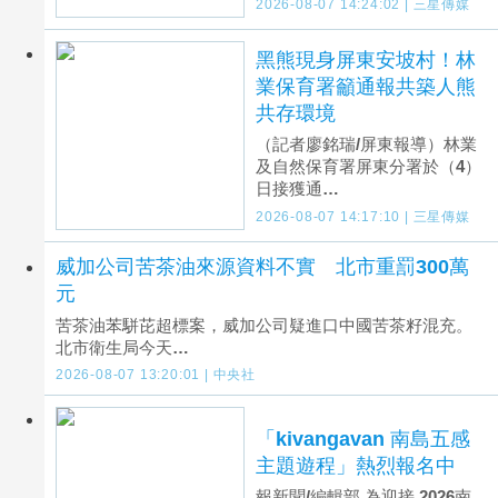
2026-08-07 14:24:02 | 三星傳媒
黑熊現身屏東安坡村！林
業保育署籲通報共築人熊
共存環境
（記者廖銘瑞/屏東報導）林業
及自然保育署屏東分署於（4）
日接獲通…
2026-08-07 14:17:10 | 三星傳媒
威加公司苦茶油來源資料不實 北市重罰300萬
元
苦茶油苯駢芘超標案，威加公司疑進口中國苦茶籽混充。
北市衛生局今天…
2026-08-07 13:20:01 | 中央社
「kivangavan 南島五感
主題遊程」熱烈報名中
報新聞/編輯部 為迎接 2026南