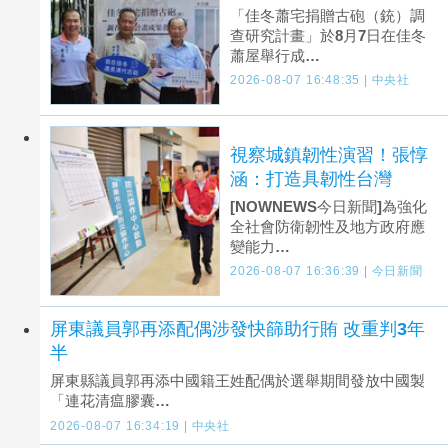
「佳冬蕭宅捐贈古砲（銃）調
查研究計畫」於8月7日在佳冬
蕭屋舉行成…
2026-08-07 16:48:35 | 中央社
視察城鎮韌性演習！張惇
涵：打造具韌性台灣
[NOWNEWS今日新聞]為強化
全社會防衛韌性及地方政府應
變能力…
2026-08-07 16:36:39 | 今日新聞
屏東議員郭再添配偶涉發快篩助行賄 改重判3年
半
屏東縣議員郭再添中國籍王姓配偶於選舉期間發放中國製
「連花清瘟膠囊…
2026-08-07 16:34:19 | 中央社