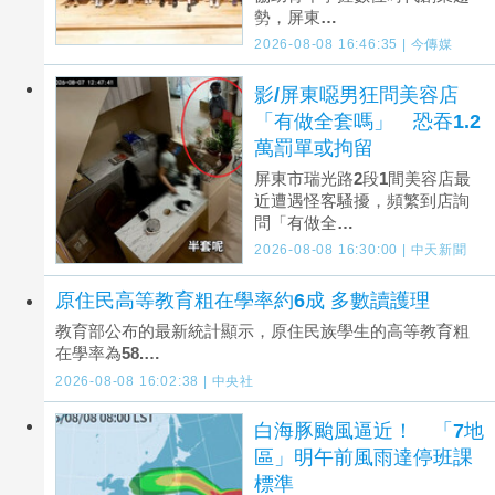
勢，屏東…
2026-08-08 16:46:35 | 今傳媒
影/屏東噁男狂問美容店
「有做全套嗎」 恐吞1.2
萬罰單或拘留
屏東市瑞光路2段1間美容店最
近遭遇怪客騷擾，頻繁到店詢
問「有做全…
2026-08-08 16:30:00 | 中天新聞
原住民高等教育粗在學率約6成 多數讀護理
教育部公布的最新統計顯示，原住民族學生的高等教育粗
在學率為58.…
2026-08-08 16:02:38 | 中央社
白海豚颱風逼近！ 「7地
區」明午前風雨達停班課
標準