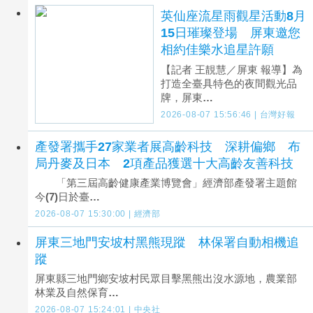
英仙座流星雨觀星活動8月
15日璀璨登場 屏東邀您
相約佳樂水追星許願
【記者 王靚慧／屏東 報導】為
打造全臺具特色的夜間觀光品
牌，屏東…
2026-08-07 15:56:46 | 台灣好報
產發署攜手27家業者展高齡科技 深耕偏鄉 布
局丹麥及日本 2項產品獲選十大高齡友善科技
「第三屆高齡健康產業博覽會」經濟部產發署主題館
今(7)日於臺…
2026-08-07 15:30:00 | 經濟部
屏東三地門安坡村黑熊現蹤 林保署自動相機追
蹤
屏東縣三地門鄉安坡村民眾目擊黑熊出沒水源地，農業部
林業及自然保育…
2026-08-07 15:24:01 | 中央社