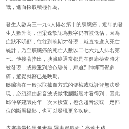
識，進而採取積極作為。
發生人數為三一九○人排名第十的胰臟癌，近年的發
生人數升高，但梁逸歆認為數字仍有被低估，因為
症狀不明顯，往往到晚期才發現，就直接進入死亡
統計，乃至胰臟癌的死亡人數以二七六九人排名第
七。他接著指出，胰臟癌通常都是在健康檢查時才
被發現，或嚴重到臉色變黃，壓迫到神經而覺劇
痛，驚覺就醫已是晚期。
胰臟癌在一般採取抽血方式的健檢或就診皆無法發
現，必須經由超音波或做電腦斷層才看得到，因此
邱仲峯建議兩年一次大檢查，包含超音波或一定部
位的斷層攝影，也可以發現更多疾病。
皮膚癌最怕黑色素瘤 罹患胃癌死亡高達七成