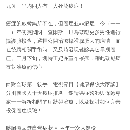
九％，平均四人有一人死於癌症！
癌症的威脅無所不在，但癌症並非絕症。今（一一
三）年初英國國王查爾斯三世為鼓勵更多男性進行
攝護腺檢查，選擇公開治療攝護腺肥大的病情，而
在後續相關手術時，又及時發現確診其它早期癌
症。三月下旬，凱特王妃亦宣布罹癌，藉此鼓勵癌
友對治療的信心。
面對全球第一殺手，電視節目【健康保險大家談】
分別就國人十大癌症排名，邀請癌症醫師與保險專
家一一解析相關的症狀與治療，以及探討如何完善
投保癌症保險！
胰臟癌因無自覺症狀 可兩年一次大健檢