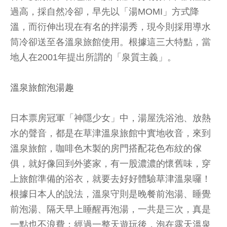
過高，採自然冷卻，早先以「湯MOMI」方式降
溫，而衍伸出現在有名的拌湯秀，現今則採用導水
筒冷卻送至各溫泉旅館使用。根據這三大特點，當
地人在2001年提出所謂的「泉質主義」。
溫泉旅館泡湯趣
日本票房冠軍「神隱少女」中，湯屋洗浴池、放熱
水的聲音，都是在草津溫泉旅館中實地收音，來到
溫泉旅館，咖啡色木製的房門搭配花色布紋的傢
俱，就好像回到外婆家，有一股濃濃的懷舊味，穿
上旅館準備的浴衣，就要去好好體驗草津溫泉囉！
根據日本人的說法，溫泉守則是晚餐前泡湯、睡覺
前泡湯、隔天早上睡醒再泡湯，一共是三次，真是
一點也不浪費；經過一整天遊玩後，泡在露天溫泉