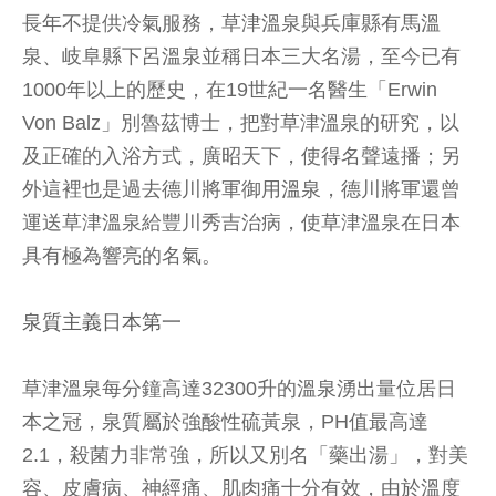
長年不提供冷氣服務，草津溫泉與兵庫縣有馬溫
泉、岐阜縣下呂溫泉並稱日本三大名湯，至今已有
1000年以上的歷史，在19世紀一名醫生「Erwin
Von Balz」別魯茲博士，把對草津溫泉的研究，以
及正確的入浴方式，廣昭天下，使得名聲遠播；另
外這裡也是過去德川將軍御用溫泉，德川將軍還曾
運送草津溫泉給豐川秀吉治病，使草津溫泉在日本
具有極為響亮的名氣。
泉質主義日本第一
草津溫泉每分鐘高達32300升的溫泉湧出量位居日
本之冠，泉質屬於強酸性硫黃泉，PH值最高達
2.1，殺菌力非常強，所以又別名「藥出湯」，對美
容、皮膚病、神經痛、肌肉痛十分有效，由於溫度