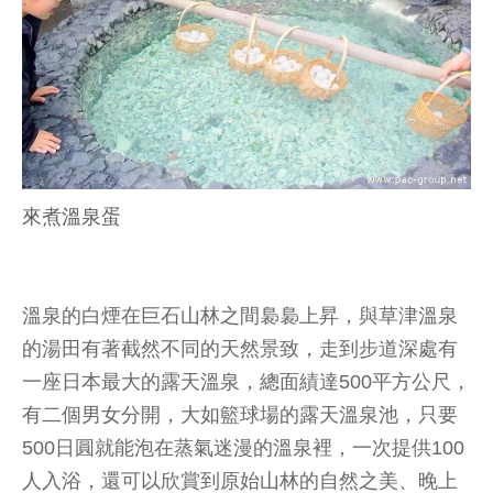
來煮溫泉蛋
溫泉的白煙在巨石山林之間裊裊上昇，與草津溫泉
的湯田有著截然不同的天然景致，走到步道深處有
一座日本最大的露天溫泉，總面績達500平方公尺，
有二個男女分開，大如籃球場的露天溫泉池，只要
500日圓就能泡在蒸氣迷漫的溫泉裡，一次提供100
人入浴，還可以欣賞到原始山林的自然之美、晚上