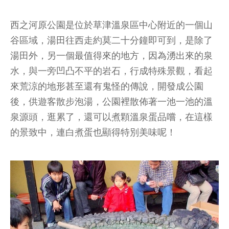
西之河原公園是位於草津溫泉區中心附近的一個山
谷區域，湯田往西走約莫二十分鐘即可到，是除了
湯田外，另一個最值得來的地方，因為湧出來的泉
水，與一旁凹凸不平的岩石，行成特殊景觀，看起
來荒涼的地形甚至還有鬼怪的傳說，開發成公園
後，供遊客散步泡湯，公園裡散佈著一池一池的溫
泉源頭，逛累了，還可以煮顆溫泉蛋品嚐，在這樣
的景致中，連白煮蛋也顯得特別美味呢！