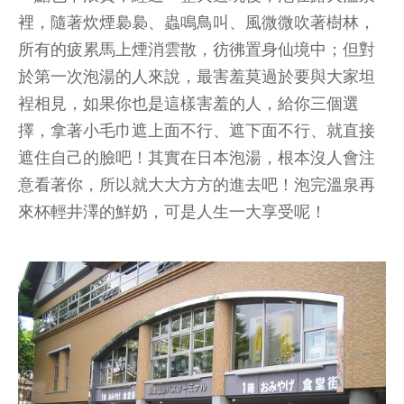
裡，隨著炊煙裊裊、蟲鳴鳥叫、風微微吹著樹林，
所有的疲累馬上煙消雲散，彷彿置身仙境中；但對
於第一次泡湯的人來說，最害羞莫過於要與大家坦
裎相見，如果你也是這樣害羞的人，給你三個選
擇，拿著小毛巾遮上面不行、遮下面不行、就直接
遮住自己的臉吧！其實在日本泡湯，根本沒人會注
意看著你，所以就大大方方的進去吧！泡完溫泉再
來杯輕井澤的鮮奶，可是人生一大享受呢！