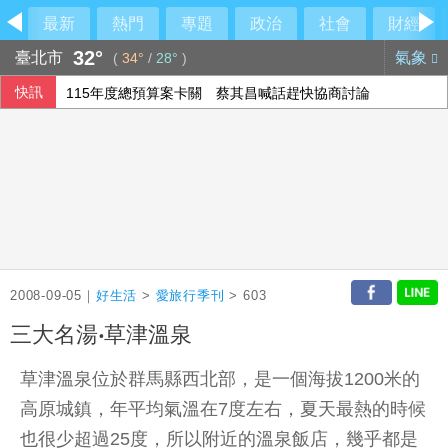
最新
熱門
專題
政治
社會
財經
32°
臺北市
氣象
(
34°
/
28°
)
快訊
115年度總預算案卡關 蔡其昌喊話趕快協商討論
宇樹科技確定發行價 發行後市值約2911億元
颱風白海豚侵襲日本沖繩3傷 各地實施交管
國民黨推AI發言人！「鄭小文」首亮相
2008-09-05｜
好生活
>
愛旅行季刊
> 603
三大名湯‧草津溫泉
草津溫泉位於群馬縣西北部，是一個海拔1200米的
高原城鎮，年平均氣溫在7度左右，夏天最熱的時候
也很少超過25度，所以附近的溫泉飯店，幾乎都是