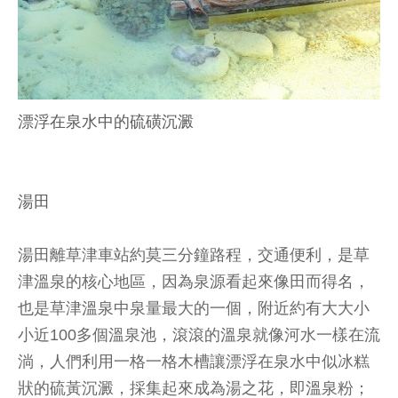
漂浮在泉水中的硫磺沉澱
湯田
湯田離草津車站約莫三分鐘路程，交通便利，是草
津溫泉的核心地區，因為泉源看起來像田而得名，
也是草津溫泉中泉量最大的一個，附近約有大大小
小近100多個溫泉池，滾滾的溫泉就像河水一樣在流
淌，人們利用一格一格木槽讓漂浮在泉水中似冰糕
狀的硫黃沉澱，採集起來成為湯之花，即溫泉粉；