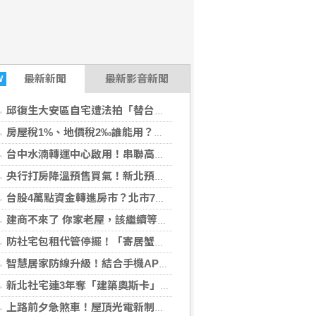
最新
新聞
最新影音新聞
W
邱復生大安區自宅遭法拍「替台開還債」？現任團隊駁斥：與公司無關、將提告
房屋稅1%、地價稅2‰誰能用？財政部放寬自住優惠 同婚配偶親屬也適用
台中水湳轉運中心啟用！串聯高鐵、機場、綠美圖 免費停車1個月
央行打房降溫預售買氣！新北預售餘屋逾1.8萬戶 「這兩區」銷售率卻衝破8成
台股4萬點資金轉進房市？北市7月交易年增13.5% 「科技聚落」暴增152%
建商不來了 你家老屋，該繼續等待，還是自己下場？
防社宅包租代管停擺！「寄居蟹」點頭轉讓案件 內政部：啟動轉銜、必要時求償
智慧居家防線升級！結合手機APP遠端監控，隨時隨地掌控家門安全
新北社宅連3年奪「建築奧斯卡」！中和安邦靠智慧管理、住戶關懷摘金
上路前夕急煞車！屋頂光電新制 住宅類建築先不納入