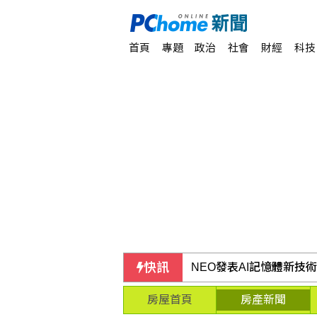
首頁
專題
政治
社會
財經
科技
快訊
NEO發表AI記憶體新技
房屋首頁
房產新聞
中國苦茶籽變台灣100