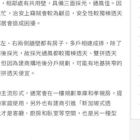
厝，相鄰處有共用壁，具備三面採光，通風佳。因
幫忙，治安上竊賊會較為顧忌，安全性較獨棟透天
鄰居會造成困擾。
的左、右兩側牆壁都有房子，多戶相連成排，除了
前後採光，故採光通風都較獨棟透天、雙拼透天
，但因為建商購地後分戶規劃，可能有地基狹窄的
雙拼透天便宜。
的主流形式，通常會在一樓規劃車庫和孝親房，提
的家庭使用，另外也有建商引進「新加坡式透
上才是客廳、廚房和臥室等空間，也是另一種型