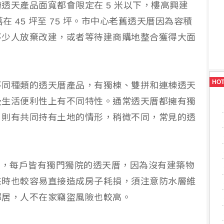
透天產品面寬都會限定在 5 米以下，樓高興建
在 45 坪至 75 坪。市中心老舊透天厝因為容積
不少人放棄改建，或者等待建商購地整合獲得大面
HO
不同種類的透天厝產品，有獨棟、雙拼和連棟透天
及生活便利性上有不同特性。通常透天厝都擁有獨
，則有共同持有土地的情形，稍微不同，常見的透
權，每戶皆有獨門獨院的透天厝，因為沒有建築物
來時也較容易直接造成房子耗損，須注意防水層維
鄰居，人不在家竊盜風險也較高。