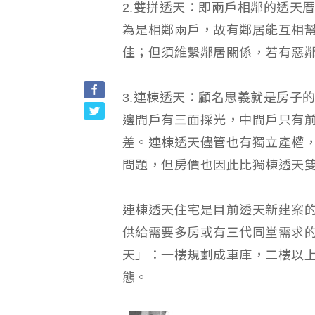
2.雙拼透天：即兩戶相鄰的透天
為是相鄰兩戶，故有鄰居能互相
佳；但須維繫鄰居關係，若有惡
3.連棟透天：顧名思義就是房子
邊間戶有三面採光，中間戶只有
差。連棟透天儘管也有獨立產權
問題，但房價也因此比獨棟透天
連棟透天住宅是目前透天新建案
供給需要多房或有三代同堂需求
天」：一樓規劃成車庫，二樓以
態。