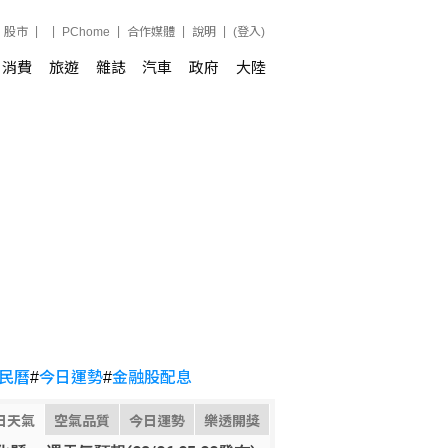
股市
PChome
合作媒體
說明
(登入)
消費
旅遊
雜誌
汽車
政府
大陸
民曆
#
今日運勢
#
金融股配息
日天氣
空氣品質
今日運勢
樂透開獎