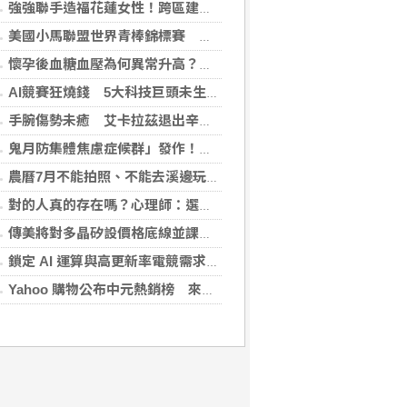
強強聯手造福花蓮女性！跨區建立生殖照護模式，備孕無後顧之憂
美國小馬聯盟世界青棒錦標賽 台灣隊奪亞軍
懷孕後血糖血壓為何異常升高？醫揭原因 規律產檢安心掌握孕期變化
AI競賽狂燒錢 5大科技巨頭未生效租金飆逾35兆元
手腕傷勢未癒 艾卡拉茲退出辛辛那提大師賽
鬼月防集體焦慮症候群」發作！醫揭：安度民俗月2大「認知調適」對策
農曆7月不能拍照、不能去溪邊玩？小心過度焦慮引發「鬼月症候群」
對的人真的存在嗎？心理師：選對的人只占30%，剩下70%靠「這件事」
傳美將對多晶矽設價格底線並課關稅 劍指中國供應鏈
鎖定 AI 運算與高更新率電競需求 技嘉 AORUS P1600W 電源供應器、宏碁 Nitro XV272U Z2 螢幕登場
Yahoo 購物公布中元熱銷榜 來一客蟬聯泡麵冠軍、紙紮吹科技風