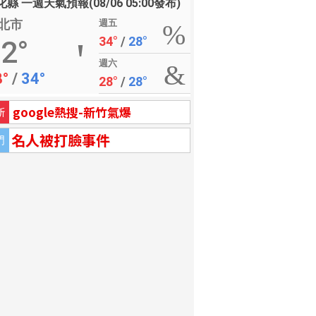
縣 一週天氣預報(08/06 05:00發布)
北市
週五
34°
/
28°
2°
週六
8°
/
34°
28°
/
28°
google熱搜-新竹氣爆
新
名人被打臉事件
門