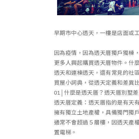
早期市中心透天，一樓是店面或工
因為疫情，因為透天厝獨戶獨棟
更多人興起購買透天厝物件。什
透天和連棟透天，還有常見的社
買屋小詞典，從透天定義和差異
01│什麼是透天厝？透天厝別墅
透天厝定義：透天厝指的是有天
擁有獨立土地產權，具備獨門獨
通常不會超過５層樓，因透天產權
置電梯。