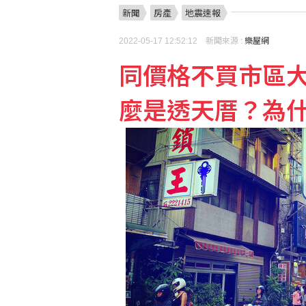
新聞
房產
地震速報
世紀風電首度半年配6元 
2022-05-17 12:52:12 新聞來源 :
樂屋網
同價格不買市區
公視預算被砍逾10億！
麼是透天厝？為