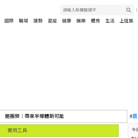
國際
職場
運勢
星座
健康
娛樂
體育
生活
上班族
術 施振榮：帶來半導體新可能
#
農
今
實用工具
%！張嘉郡喊杜絕洗產地