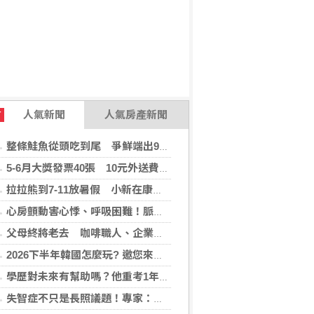
人氣新聞
人氣房產新聞
T
整條鮭魚從頭吃到尾 爭鮮端出9道新料理
5-6月大獎發票40張 10元外送費對中1千萬
拉拉熊到7-11放暑假 小新在康是美開雜貨店
心房顫動害心悸、呼吸困難！脈衝場電燒(PFA)手術助患者重拾生活品質
父母終將老去 咖啡職人、企業攜手公益 陪自閉症家庭走更遠
2026下半年韓國怎麼玩? 邀您來場韓國深度遊，還「遊」好康！
學歷對未來有幫助嗎？他重考1年上頂大「希望17歲就知道的人生真相」
失智症不只是長照議題！專家：生活中的金融、就業、司法都可能碰到