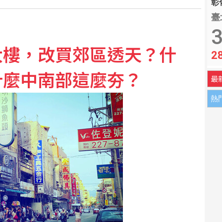
彰化
臺
訂單看到2029年
3
大樓，改買郊區透天？什
2
政院籲：文化沒藍綠
什麼中南部這麼夯？
最
熱