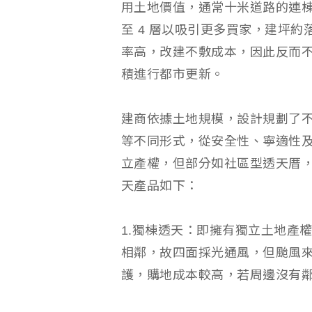
用土地價值，通常十米道路的連棟
至 4 層以吸引更多買家，建坪約落
率高，改建不敷成本，因此反而
積進行都市更新。
建商依據土地規模，設計規劃了
等不同形式，從安全性、寧適性
立產權，但部分如社區型透天厝
天產品如下：
1.獨棟透天：即擁有獨立土地產
相鄰，故四面採光通風，但颱風
護，購地成本較高，若周邊沒有