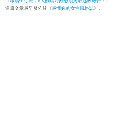
〈
職場生存戰：5大關鍵時刻必須勇敢越級報告！
〉
這篇文章最早發佈於《
最懂妳的女性風格誌
》。