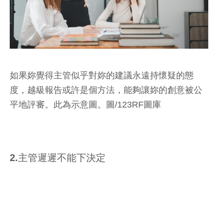
如果妳覺得主管似乎對妳的建議永遠持懷疑的態
度，越級報告或許是個方法，能夠讓妳的創意被公
平地評審。此為示意圖。圖/123RF圖庫
2.主管遲遲不能下決定