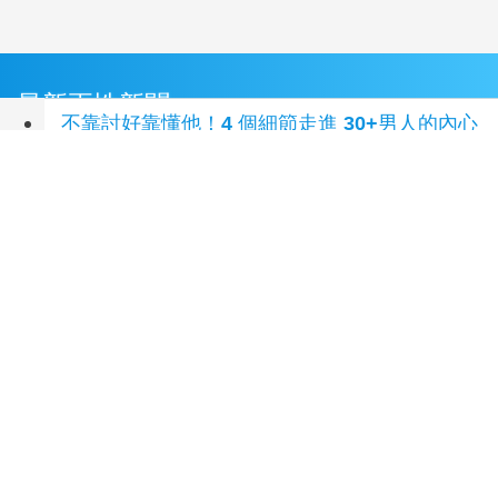
最新兩性新聞
不靠討好靠懂他！4 個細節走進 30+男人的內心
深處
(20 小時前)
別再拿磨合當藉口 那些妳以為的溫柔調教其實
只是在改造另一半
(3 天前)
鋼鐵直男怎麼一回到家就變成大奶狗？原來背後
是反差萌4大真相
(6 天前)
當同事要找妳聊八卦時怎麼辦？5個職場自保心
法讓妳不淪為八卦轉運站
(1 週前)
不要全心奉獻給婚姻 4大關鍵讓妳在風暴來臨時
保留選擇權
(1 週前)