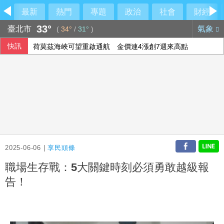
最新
熱門
專題
政治
社會
財經
33°
臺北市
氣象
(
34°
/
31°
)
快訊
荷莫茲海峽可望重啟通航 金價連4漲創7週來高點
立院監委人事同意權案公聽會 學者關注監院存廢
美國爆墨西哥辣椒染沙門氏菌 全美27州345人感染
熊本地震災區加緊防颱 搶修堤防、醫療船暫停服務
2025-06-06 |
享民頭條
職場生存戰：5大關鍵時刻必須勇敢越級報
告！