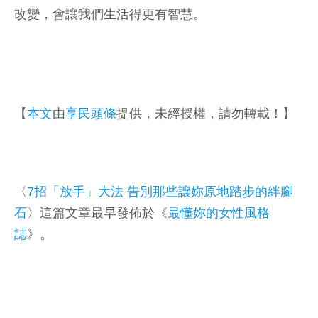
改變，會讓我們生活得更有智慧。
【
本文
由
享民頭條
提供，未經授權，請勿轉載！】
〈
7招「放手」大法 告別那些讓妳原地踏步的絆腳
石
〉這篇文章最早發佈於《
最懂妳的女性風格
誌
》。