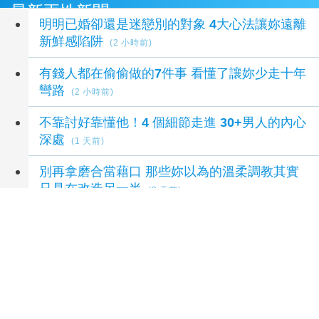
最新兩性新聞
明明已婚卻還是迷戀別的對象 4大心法讓妳遠離
新鮮感陷阱
(2 小時前)
有錢人都在偷偷做的7件事 看懂了讓妳少走十年
彎路
(2 小時前)
不靠討好靠懂他！4 個細節走進 30+男人的內心
深處
(1 天前)
別再拿磨合當藉口 那些妳以為的溫柔調教其實
只是在改造另一半
(3 天前)
鋼鐵直男怎麼一回到家就變成大奶狗？原來背後
是反差萌4大真相
(6 天前)
延伸閱讀
李姸慧奧蘭多訪視 攜手臺僑深耕社區
3 小時前