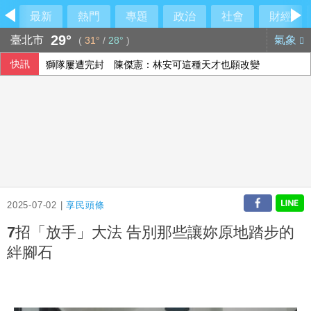
最新
熱門
專題
政治
社會
財經
29°
臺北市
氣象
(
31°
/
28°
)
快訊
獅隊屢遭完封 陳傑憲：林安可這種天才也願改變
颱風白海豚預計9至10日自浙閩沿海登陸中國
聲稱防範網安隱患 北京對美企帕羅奧圖產品進行審查
漢光第2天 軍備局演練戰時產線疏遷強化作戰持續力
2025-07-02 |
享民頭條
7招「放手」大法 告別那些讓妳原地踏步的
絆腳石