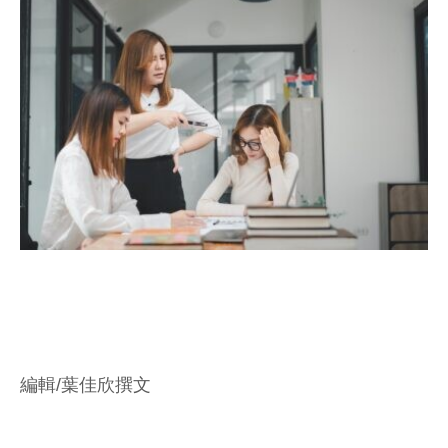
編輯/葉佳欣撰文