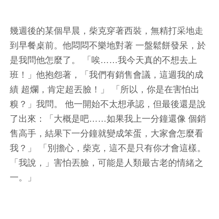
幾週後的某個早晨，柴克穿著西裝，無精打采地走
到早餐桌前。他悶悶不樂地對著 一盤鬆餅發呆，於
是我問他怎麼了。 「唉……我今天真的不想去上
班！」他抱怨著，「我們有銷售會議，這週我的成
績 超爛，肯定超丟臉！」 「所以，你是在害怕出
糗？」我問。 他一開始不太想承認，但最後還是說
了出來：「大概是吧……如果我上一分鐘還像 個銷
售高手，結果下一分鐘就變成笨蛋，大家會怎麼看
我？」 「別擔心，柴克，這不是只有你才會這樣。
「我說，」害怕丟臉，可能是人類最古老的情緒之
一。」