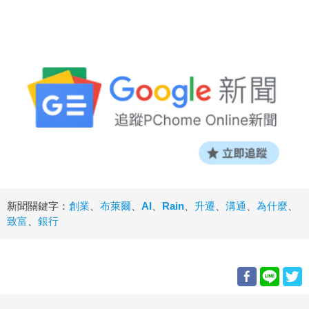
新聞關鍵字：
創業
、
布萊爾
、
AI
、
Rain
、
升遷
、
溝通
、
為什麼
、
致富
、
銀行