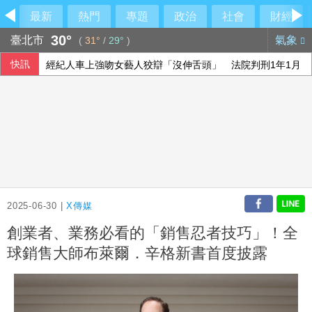
最新
熱門
專題
政治
社會
財經
30°
臺北市
氣象
(
31°
/
29°
)
快訊
經紀人車上強吻女藝人狡辯「沒伸舌頭」 法院判刑1年1月
泰國校園槍擊案凶手曾上網看暴力內容 學習如何用槍
愛沙尼亞：俄軍戰損攀升 7月奪烏幅度明顯放緩
陳亭妃公布競總幹部名單 賴清德頭銜曝光
2025-06-30 |
X傳媒
創業者、業務必看的「銷售忍者技巧」！全
球銷售大師布萊爾．辛格新書首度披露