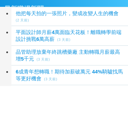
最新職場新聞
他把每天拍的一張照片，變成改變人生的機會
(2 天前)
平面設計師月薪4萬面臨天花板！離職轉學前端
設計挑戰6萬高薪
(3 天前)
品管助理放棄年終跳槽藥廠 主動轉職月薪最高
增5千元
(3 天前)
6成青年想轉職！期待加薪破萬元 44%騎驢找馬
等更好機會
(3 天前)
那些默默守護城市的人：清晨四點開始的一天
(3 天前)
延伸閱讀
「2026員林青商潑水節」 大小朋友打水仗 玩瘋