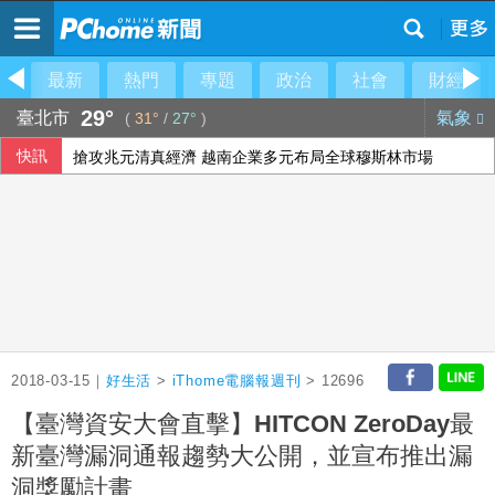
最新
熱門
專題
政治
社會
財經
29°
臺北市
氣象
(
31°
/
27°
)
快訊
搶攻兆元清真經濟 越南企業多元布局全球穆斯林市場
義大利埃特納火山警戒降級 機場重啟准航班入境
2018-03-15｜
好生活
>
iThome電腦報週刊
> 12696
【臺灣資安大會直擊】HITCON ZeroDay最
新臺灣漏洞通報趨勢大公開，並宣布推出漏
洞獎勵計畫