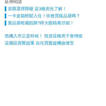
延伸閱讀
▌首購選擇障礙 這3種房先了解！
▌一卡皮箱輕鬆入住！你會買樣品屋嗎？
▌實品屋暗藏陷阱?睜大眼睛看仔細！
危機入市正是時候！ 投資這種房子會增值
這幾區賣壓超重 自住買盤趁機撿便宜