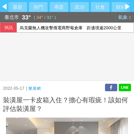
最新
熱門
專題
政治
社會
財經
33°
臺北市
氣象
(
34°
/
31°
)
快訊
烏克蘭無人機攻擊俄電商野莓倉庫 距邊境逾2000公里
農水署活動喊「黃世杰凍蒜」 他舉報賄選
日本試射戰斧飛彈 中國國防部：高度警惕
南港LaLaport裝潢鷹架倒塌疑砸人 北市府派員了解
2022-05-17 |
樂屋網
裝潢屋一卡皮箱入住？擔心有瑕疵！該如何
評估裝潢屋？