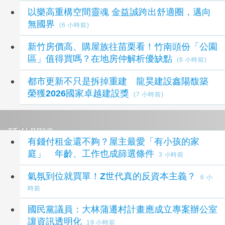
以樂高重構空間靈魂 金益誠跨出舒適圈，邁向
無國界
(6 小時前)
新竹房價高、購屋族往苗栗看！竹南頭份「公園
區」值得買嗎？在地房仲解析優缺點
(6 小時前)
都市更新不只是拆掉重建 龍昊建設鑫陽馥築
榮獲2026國家卓越建設獎
(7 小時前)
延伸閱讀
有錢付租金還不夠？屋主最愛「有小孩的家
庭」 年齡、工作也成篩選條件
3 小時前
氣氛到位就買單！Z世代真的反資本主義？
6 小
時前
國民黨議員：大林蒲遷村計畫應成立專案辦公室
讓資訊透明化
19 小時前