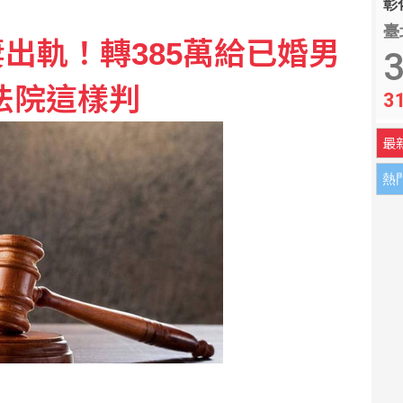
彰化
臺
出軌！轉385萬給已婚男
」 廠商負責人涉詐欺50萬交保
3
法院這樣判
3
檔案 神秘球體驚現中東與太平洋
最
熱