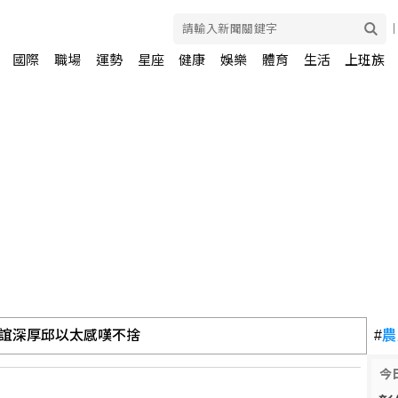
國際
職場
運勢
星座
健康
娛樂
體育
生活
上班族
誼深厚邱以太感嘆不捨
#
農
今
 聯合國示警新一輪內戰風險