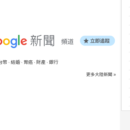
台幣
結婚
胃癌
財產
銀行
、
、
、
、
更多大陸新聞 »