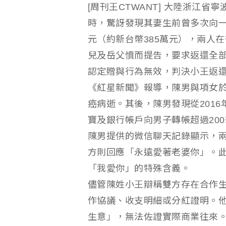
[周刊王CTWANT] 大陸浙江
時，驚訝發現其妻生前曾多次向一
元（約新台幣385萬元），兩人
兒及岳父憤而提告，要求返還全
認定贈與行為無效，判決小王返
《紅星新聞》報導，陳男與項女於1
癌病逝。其後，陳男發現從2016
寶及銀行帳戶向男子轉帳超過200筆
陳男提供的微信聊天記錄顯示，
方則回應「永遠愛著老婆你」。此
「我愛你」的特殊含義。
儘管陳姓小王辯稱雙方存在合作
作協議、收支明細或分紅證明。
生意」，無法佐證實際商業往來