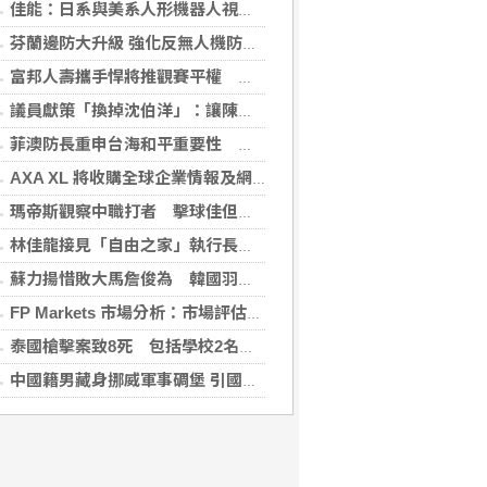
佳能：日系與美系人形機器人視覺模組 下半年出貨
芬蘭邊防大升級 強化反無人機防禦網
富邦人壽攜手悍將推觀賽平權 邀身障、親子看球
議員獻策「換掉沈伯洋」：讓陳時中再輸一次
菲澳防長重申台海和平重要性 林佳龍表達肯定
AXA XL 將收購全球企業情報及網絡安全顧問公司 S-RM
瑪帝斯觀察中職打者 擊球佳但長打少「閃掉就好」
林佳龍接見「自由之家」執行長 盼台成印太INGO樞紐
蘇力揚惜敗大馬詹俊為 韓國羽球大師賽止步8強
FP Markets 市場分析：市場評估下一步走勢，日圓再臨十字路口
泰國槍擊案致8死 包括學校2名教師3名職員
中國籍男藏身挪威軍事碉堡 引國安疑慮遭驅逐