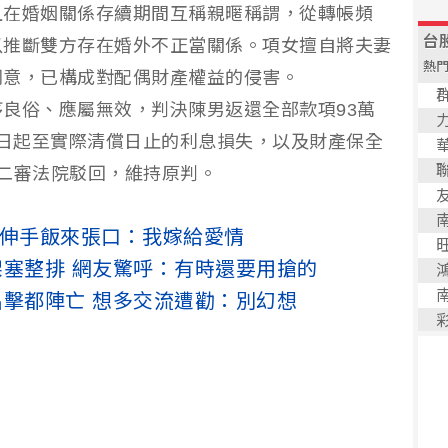
且在婚姻關係存續期間互稱親暱稱謂，從轉帳頻
以推斷雙方存在婚外不正當關係。項女擅自將夫妻
同意，已構成對配偶財產權益的侵害。
良俗、應屬無效，判決陳男返還全部款項93萬
月28日起至實際清償日止的利息損失，以及財產保全
遭二審法院駁回，維持原判。
來伸手飯來張口：我嫁給愛情
架塞整排 網友驚呼：有時還要用搶的
出擊都陣亡 想多交流遭勸：別幻想