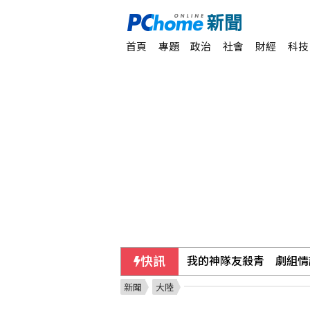
首頁
專題
政治
社會
財經
科技
快訊
我的神隊友殺青 劇組情
新聞
大陸
葉門政府軍回應叛軍攻擊