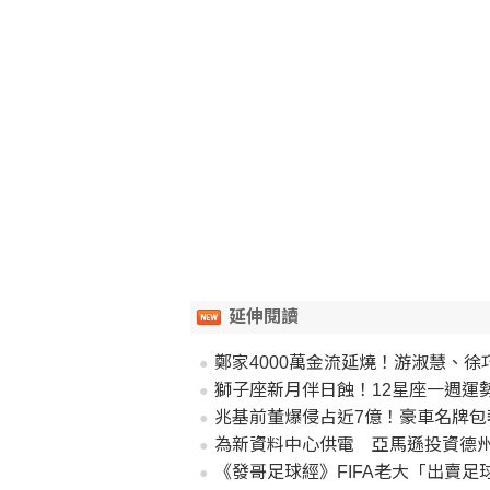
延伸閱讀
鄭家4000萬金流延燒！游淑慧、徐
獅子座新月伴日蝕！12星座一週運
兆基前董爆侵占近7億！豪車名牌包
為新資料中心供電 亞馬遜投資德
《發哥足球經》FIFA老大「出賣