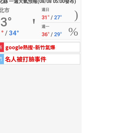
縣 一週天氣預報(08/08 05:00發布)
北市
週日
31°
/
27°
3°
週一
1°
/
34°
36°
/
29°
google熱搜-新竹氣爆
新
名人被打臉事件
門