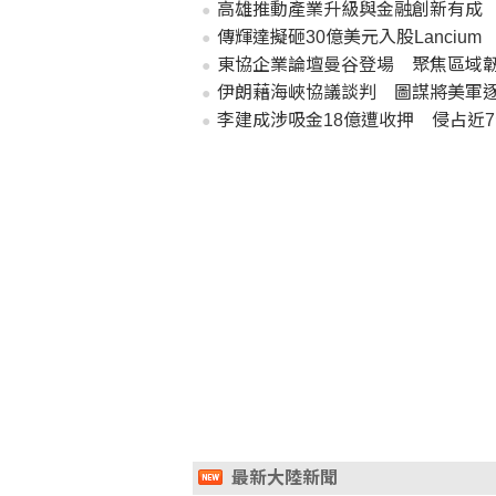
高雄推動產業升級與金融創新有成
傳輝達擬砸30億美元入股Lanciu
東協企業論壇曼谷登場 聚焦區域
伊朗藉海峽協議談判 圖謀將美軍
李建成涉吸金18億遭收押 侵占近
最新大陸新聞