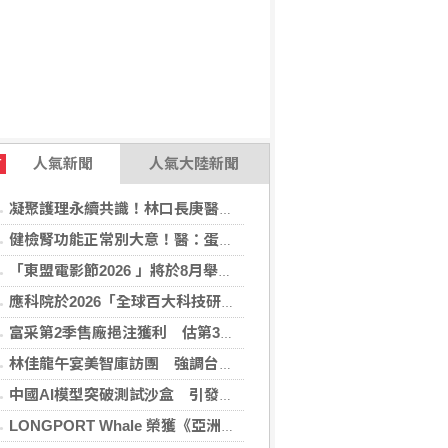
人氣新聞
人氣大陸新聞
T
凝聚護理永續共識！林口長庚醫院攜手各界打造永續護理職場，共創健康台灣
健檢腎功能正常別大意！醫：蛋白尿異常恐是洗腎警訊
「東盟電影節2026 」將於8月舉行 歷來最大規模 以電影連繫文化交流
應科院於2026「全球百大科技研發獎」中創亞洲最佳成績 三項技術榮膺全球百大創新獎項
富采第2季售廠挹注獲利 估第3季營收下滑
林佳龍午宴美智庫訪團 強調台灣是不可或缺夥伴
中國AI模型突破測試沙盒 引發資安風險疑慮
LONGPORT Whale 榮獲《亞洲銀行與金融》金融科技生態合作獎