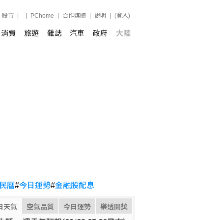
股市
PChome
合作媒體
說明
(登入)
消費
旅遊
雜誌
汽車
政府
大陸
民曆
#
今日運勢
#
金融股配息
日天氣
空氣品質
今日運勢
樂透開獎