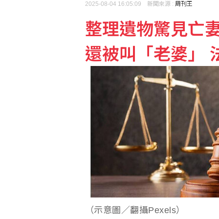
2025-08-04 16:05:09 新聞來源 :
周刊王
整理遺物驚見亡妻
桃園盃驚見「AI幽靈隊伍
還被叫「老婆」 
五角大廈公布最新UFO
（示意圖／翻攝Pexels）