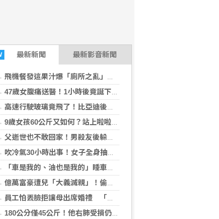
最新
新聞
最新影音新聞
W
飛機餐發這果汁爆「廁所之亂」？乘客崩潰：差點丟大臉 醫揭3類人別亂喝
47歲女腹痛送醫！1小時後竟誕下女嬰 26歲女兒：以為只是變胖
高速行駛玻璃竟飛了！比亞迪後擋風玻璃脫落 砸中後車前擋全裂
9歲女孩60公斤又如何？站上啦啦隊C位驚艷全場 千萬網友被圈粉
父逝世也不敢回家！男殺友後躲深山21年「活得像野人」 1關鍵出面自首
吹冷氣30小時出事！女子全身抽搐送醫 醫揭真正元凶不是冷氣
「車是我的、油也是我的」睡車竟被收住宿費 官方一句話打臉飯店
億萬富豪遭兒「大義滅親」！偷生子怕曝光 竟盜鄰居身份辦假證落戶
員工怕丟臉拒讓母出席婚禮 「最愛發錢老闆」震怒開除：我看不起你
180公分僅45公斤！他右肺受損仍苦練2年 「紙片人」逆襲成健壯男