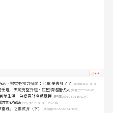
巧芯、楊智妤接力追問：2190萬去哪了？
(墨新聞2026-08-08 16:34:58)
勢出爐 天蠍有望升遷、巨蟹情緒起伏大
(周刊王2026-08-08 16:13:43)
奢華生活 急變賣財產遭羈押
(周刊王2026-08-08 15:02:54)
州燃氣發電廠
(中央社2026-08-08 14:55:58)
足球靈魂」之震撼彈（下）
(樂聯網2026-08-08 14:38:39)