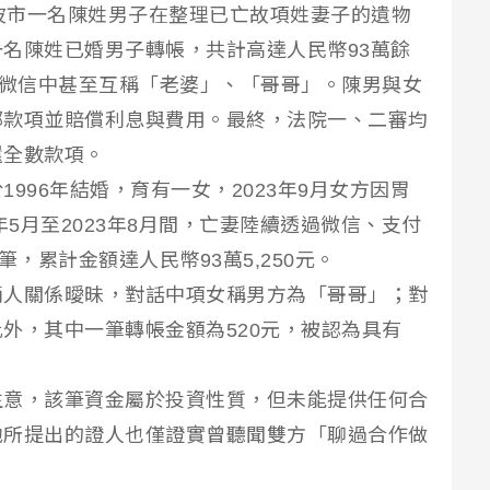
省寧波市一名陳姓男子在整理已亡故項姓妻子的遺物
名陳姓已婚男子轉帳，共計高達人民幣93萬餘
在微信中甚至互稱「老婆」、「哥哥」。陳男與女
部款項並賠償利息與費用。最終，法院一、二審均
還全數款項。
996年結婚，育有一女，2023年9月女方因胃
年5月至2023年8月間，亡妻陸續透過微信、支付
，累計金額達人民幣93萬5,250元。
兩人關係曖昧，對話中項女稱男方為「哥哥」；對
外，其中一筆轉帳金額為520元，被認為具有
生意，該筆資金屬於投資性質，但未能提供任何合
他所提出的證人也僅證實曾聽聞雙方「聊過合作做
。