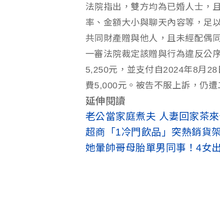
法院指出，雙方均為已婚人士，
率、金額大小與聊天內容等，足
共同財產贈與他人，且未經配偶
一審法院裁定該贈與行為違反公序
5,250元，並支付自2024年8
費5,000元。被告不服上訴，仍
延伸閱讀
老公當家庭煮夫 人妻回家茶
超商「1冷門飲品」突熱銷貨
她暈帥哥母胎單男同事！4女