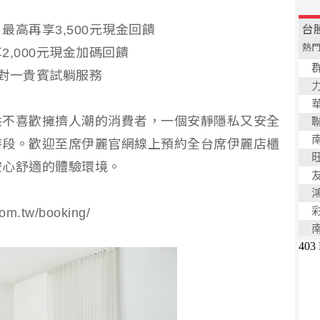
高再享3,500元現金回饋
,000元現金加碼回饋
一對一貴賓試躺服務
供不喜歡擁擠人潮的消費者，一個安靜隱私又安全
時段。歡迎至席伊麗官網線上預約全台席伊麗店櫃
安心舒適的體驗環境。
m.tw/booking/