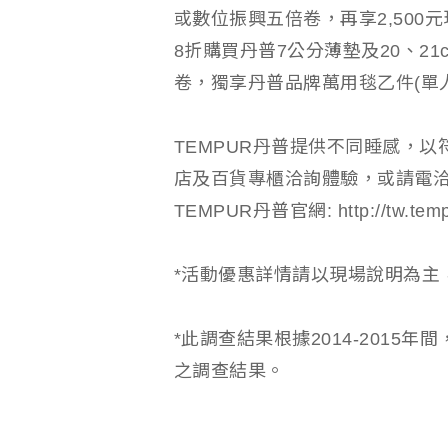
或數位振興五倍卷，再享2,500
8折購買丹普7公分薄墊及20、21
卷，獨享丹普品牌萬用毯乙件(單
TEMPUR丹普提供不同睡感，
店及百貨專櫃洽詢體驗，或請電洽08
TEMPUR丹普官網: http://tw.temp
*活動優惠詳情請以現場說明為主
*此調查結果根據2014-2015年
之調查結果。