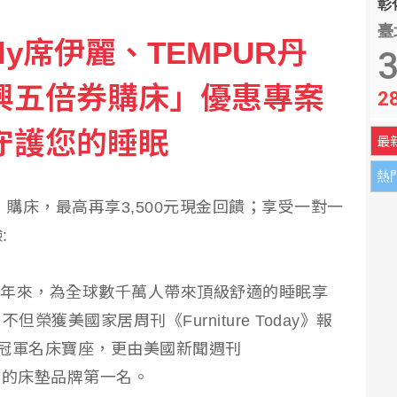
彰化
臺
ly席伊麗、TEMPUR丹
我勝過關心食安
3
興五倍券購床」優惠專案
2
連3月破通膨警戒線 雞蛋漲幅近10%
守護您的睡眠
最
熱
」購床，最高再享3,500元現金回饋；享受一對一
:
麗，百年來，為全球數千萬人帶來頂級舒適的睡眠享
但榮獲美國家居周刊《Furniture Today》報
售冠軍名床寶座，更由美國新聞週刊
信賴的床墊品牌第一名。