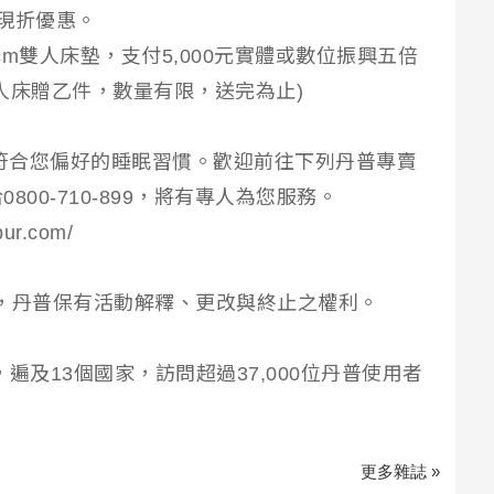
元現折優惠。
cm雙人床墊，支付5,000元實體或數位振興五倍
人床贈乙件，數量有限，送完為止)
以符合您偏好的睡眠習慣。歡迎前往下列丹普專賣
00-710-899，將有專人為您服務。
ur.com/
，丹普保有活動解釋、更改與終止之權利。
間，遍及13個國家，訪問超過37,000位丹普使用者
更多雜誌 »