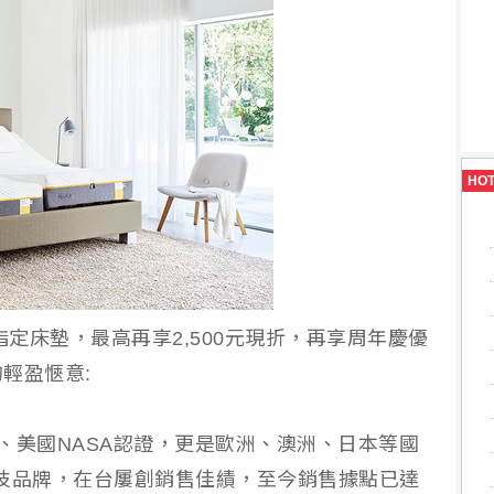
HO
指定床墊，最高再享2,500元現折，再享周年慶優
輕盈愜意:
口、美國NASA認證，更是歐洲、澳洲、日本等國
技品牌，在台屢創銷售佳績，至今銷售據點已達