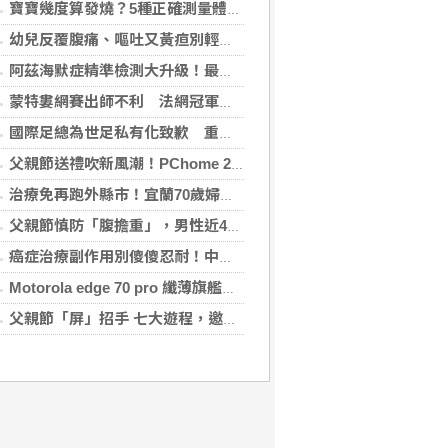
寶寶幾度算發燒？5種正確測量體溫的方法：耳溫測量快、額溫快速便利
幼兒反覆腹痛、嘔吐又黃疸別輕忽 當心罹患罕見先天性膽管囊腫
阿茲海默症精準檢測大升級！最新血液生物標記檢測，不再只能靠「猜」
蒙特婁網賽出師不利 法網冠軍茲韋列夫輸荷蘭對手
國際足總為世足私有化致歉 重申力挺主席英凡提諾
父親節送禮吹新風潮！PChome 24h 購物揭男香 TOP5 與居家健身器材買氣翻倍
治療免再跑外縣市！宜蘭70歲婦心房顫動多年 在地接受電燒治療改善心悸
父親節慎防「腹擔重」，男性近4成有脂肪肝！醫籲：別忘量腰圍、檢視健檢報告
癌症治療副作用別傻傻忍耐！中醫個人化體質調理 助癌友緩解疲憊與不適
Motorola edge 70 pro 纖薄旗艦登場 g37 power 7,000mAh 怪獸級電量同步亮相
父親節「屏」招手 七大遊程，邀您陪爸爸一起過節「趣」！