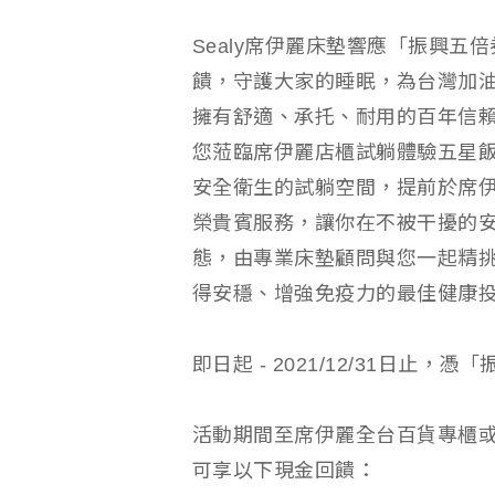
Sealy席伊麗床墊響應「振興五
饋，守護大家的睡眠，為台灣加油
擁有舒適、承托、耐用的百年信
您蒞臨席伊麗店櫃試躺體驗五星飯
安全衛生的試躺空間，提前於席
榮貴賓服務，讓你在不被干擾的
態，由專業床墊顧問與您一起精
得安穩、增強免疫力的最佳健康
即日起 - 2021/12/31日止
活動期間至席伊麗全台百貨專櫃
可享以下現金回饋：