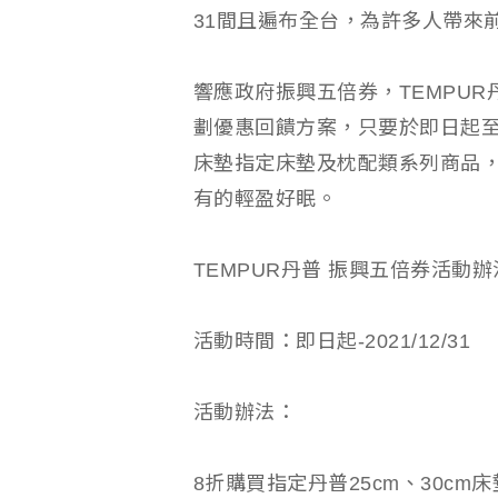
31間且遍布全台，為許多人帶來
響應政府振興五倍券，TEMPU
劃優惠回饋方案，只要於即日起至2
床墊指定床墊及枕配類系列商品，最
有的輕盈好眠。
TEMPUR丹普 振興五倍券活動辦
活動時間：即日起-2021/12/31
活動辦法：
8折購買指定丹普25cm、30cm