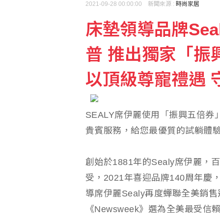
2021-09-28 00:00:00 新聞來源 :
時尚家居
床墊領導品牌Sea
盧秀燕反酸賴清德：關心
普 推出獨家「振
7月CPI年增率2.54%
以頂級尊寵禮遇 
SEALY席伊麗使用「振興五倍券
貴賓服務，給您最優質的試躺體驗
創始於1881年的Sealy席伊
受，2021年喜迎品牌140周年慶，不
導席伊麗Sealy再度蟬聯全美銷
《Newsweek》選為全美最受