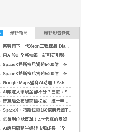
最新新聞
最新影音新聞
W
英特爾下一代Xeon工程樣品 Diamond Rapids搭32核心、240MB L3快取
用AI設計全新病毒 新科研引醫療契機與風險雙面刃
SpaceX特斯拉斥資逾5400億 在德州合作建AI晶片廠
SpaceX特斯拉斥資逾5400億 在德州合作建AI晶片廠
Google Maps變身AI助理！Ask Maps可訂餐、找飯店 還能記住對話
AI賺進大筆現金卻不分？三星、SK海力士股東施壓擴大股利與庫藏股
智慧局公布綠商標榜單！統一申請量蟬聯寶座 本土產業覺醒實力強
SpaceX、特斯拉砸168億美元蓋Terafab 德州打造AI晶片超級工廠
氣氛到位就買單！Z世代真的反資本主義？
AI應用驅動半導體市場成長 「全智科技」擴大測試服務產能