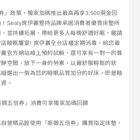
倍券」政策，獨家加碼推出最高再享3,500現金回
！Sealy席伊麗堅持品牌承諾消費者優質床墊所
賴，並持續拓展、帶給更多人每晚舒適好眠，邀請
店睡眠饗宴! 席伊麗全台店櫃定期消毒，給您最
伊麗官方網站線上預約試躺，還可享有一對一的尊
安靜空間，放下一身的勞累，以最舒服輕鬆的狀
挑細選出一張為您的睡眠品質加分的好床，即是睡
投資。
，憑「振興五倍券」消費可享獨家加碼回饋
或自營精品館使用「振興五倍券」購買指定床墊，