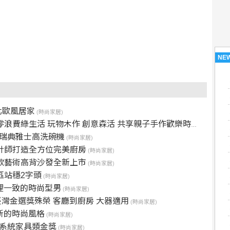
NE
北歐風居家
(時尚家居)
浪費綠生活 玩物木作 創意森活 共享親子手作歡樂時光
(時尚家居)
O瑞典雅士高洗碗機
(時尚家居)
設計師打造全方位完美廚房
(時尚家居)
款藝術高背沙發全新上市
(時尚家居)
區站穩2字頭
(時尚家居)
表裡一致的時尚型男
(時尚家居)
臺灣金選獎殊榮 客廳到廚房 大器適用
(時尚家居)
彌新的時尚風格
(時尚家居)
 系統家具類金獎
(時尚家居)