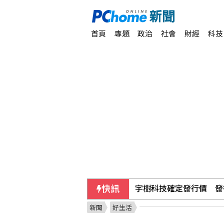
首頁
專題
政治
社會
財經
科技
快訊
宇樹科技確定發行價 發行
新聞
好生活
美伊戰爭僵局傷選情 川