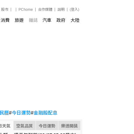
股市
PChome
合作媒體
說明
(登入)
消費
旅遊
雜誌
汽車
政府
大陸
民曆
#
今日運勢
#
金融股配息
日天氣
空氣品質
今日運勢
樂透開獎