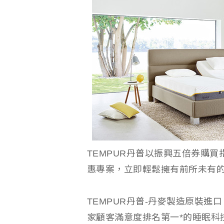
TEMPUR丹普以振興五倍券購買
惠專案，立即輕鬆擁有前所未有的
TEMPUR丹普-丹麥製造原裝進
家顧客滿意度排名第一*的睡眠科