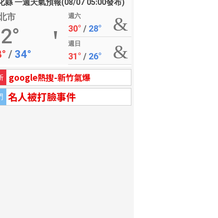
縣 一週天氣預報(08/07 05:00發布)
北市
週六
30°
/
28°
2°
週日
8°
/
34°
31°
/
26°
google熱搜-新竹氣爆
新
名人被打臉事件
門