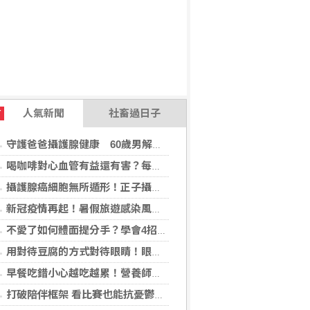
人氣新聞
社畜過日子
T
守護爸爸攝護腺健康 60歲男解尿異常 靠PHI檢測及早揪出攝護腺癌
喝咖啡對心血管有益還有害？每日可以喝幾杯咖啡？美心臟協會一次解答
攝護腺癌細胞無所遁形！正子攝影掃描揪出攝護腺癌，精準定位助早期治療
新冠疫情再起！暑假旅遊感染風險增 專家教你這樣做好防護
不愛了如何體面提分手？學會4招重新看待分手：道歉、挽留都沒必要
用對待豆腐的方式對待眼睛！眼科醫揭「4件事」絕不可以對眼睛做
早餐吃錯小心越吃越累！營養師點名3大NG組合：根本「台式安眠藥」
打破陪伴框架 看比賽也能抗憂鬱？日最新研究指出：觀看運動賽事 老年憂鬱症風險降低3成