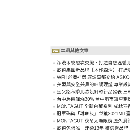
本期其他文章
深淺木紋層次交織，打造自然溫馨
歐德集團新品牌【木作森活】 打造零
WFH必備神器 麻煩事都交給 ASK
美型與安全兼具的IH調理爐 專業
坐又銘秋季北歐設計款新品發表 三
台中房價飆漲30% 台中港市鎮重劃
MONTAGUT 全新內著系列 成就
冠軍磁磚「琳瑯灰」榮獲2021MIT
MONTAGUT 秋冬太陽眼鏡 歷久
歐德傢俱唯一連續13年 獲信譽品牌