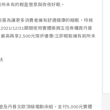
前所未有的輕盈愜意與夜夜好眠。
R丹普為讓更多消費者擁有舒適健康的睡眠，特規
021/12/31期間使用實體振興五倍券購買丹普
高再享2,500元限折優惠!立即輕鬆擁有前所未
法
床墊及丹普北歐頂級電動床組，支付5,000元實體