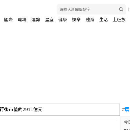
國際
職場
運勢
星座
健康
娛樂
體育
生活
上班族
後市值約2911億元
#
農
今
普尋解套分析一次看