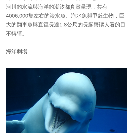
河川的水流與海洋的潮汐都真實呈現，共有
4006,000隻左右的淡水魚、海水魚與甲殼生物，巨
大的翻車魚與直徑長達1.8公尺的長腳蟹讓人看的目
不轉睛。
海洋劇場