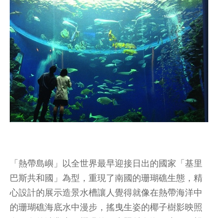
「熱帶島嶼」以全世界最早迎接日出的國家「基里
巴斯共和國」為型，重現了南國的珊瑚礁生態，精
心設計的展示造景水槽讓人覺得就像在熱帶海洋中
的珊瑚礁海底水中漫步，搖曳生姿的椰子樹影映照