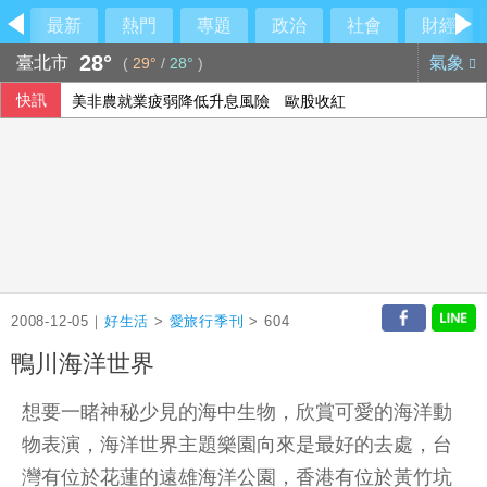
最新
熱門
專題
政治
社會
財經
28°
臺北市
氣象
(
29°
/
28°
)
快訊
美非農就業疲弱降低升息風險 歐股收紅
2008-12-05｜
好生活
>
愛旅行季刊
> 604
鴨川海洋世界
想要一睹神秘少見的海中生物，欣賞可愛的海洋動
物表演，海洋世界主題樂園向來是最好的去處，台
灣有位於花蓮的遠雄海洋公園，香港有位於黃竹坑