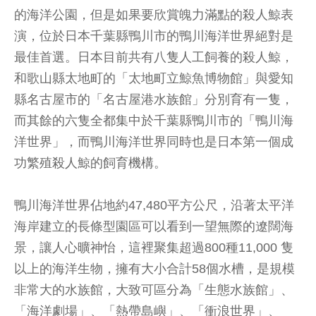
的海洋公園，但是如果要欣賞魄力滿點的殺人鯨表
演，位於日本千葉縣鴨川市的鴨川海洋世界絕對是
最佳首選。日本目前共有八隻人工飼養的殺人鯨，
和歌山縣太地町的「太地町立鯨魚博物館」與愛知
縣名古屋市的「名古屋港水族館」分別育有一隻，
而其餘的六隻全都集中於千葉縣鴨川市的「鴨川海
洋世界」，而鴨川海洋世界同時也是日本第一個成
功繁殖殺人鯨的飼育機構。
鴨川海洋世界佔地約47,480平方公尺，沿著太平洋
海岸建立的長條型園區可以看到一望無際的遼闊海
景，讓人心曠神怡，這裡聚集超過800種11,000 隻
以上的海洋生物，擁有大小合計58個水槽，是規模
非常大的水族館，大致可區分為「生態水族館」、
「海洋劇場」、「熱帶島嶼」、「衝浪世界」、