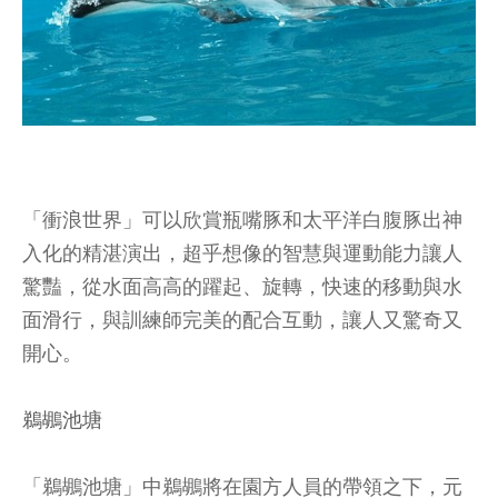
「衝浪世界」可以欣賞瓶嘴豚和太平洋白腹豚出神
入化的精湛演出，超乎想像的智慧與運動能力讓人
驚豔，從水面高高的躍起、旋轉，快速的移動與水
面滑行，與訓練師完美的配合互動，讓人又驚奇又
開心。
鵜鶘池塘
「鵜鶘池塘」中鵜鶘將在園方人員的帶領之下，元