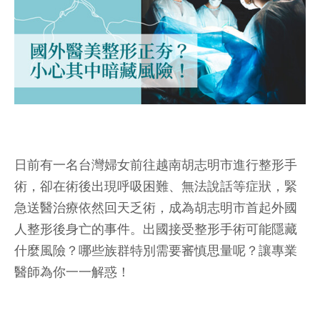
日前有一名台灣婦女前往越南胡志明市進行整形手
術，卻在術後出現呼吸困難、無法說話等症狀，緊
急送醫治療依然回天乏術，成為胡志明市首起外國
人整形後身亡的事件。出國接受整形手術可能隱藏
什麼風險？哪些族群特別需要審慎思量呢？讓專業
醫師為你一一解惑！
__________________________________________