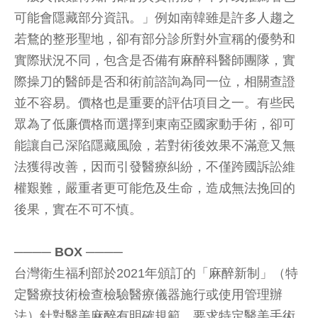
可能會隱藏部分資訊。」例如南韓雖是許多人趨之
若鶩的整形聖地，卻有部分診所對外宣稱的優勢和
實際狀況不同，包含是否備有麻醉科醫師團隊，實
際操刀的醫師是否和術前諮詢為同一位，相關查證
並不容易。價格也是重要的評估項目之一。有些民
眾為了低廉價格而選擇到東南亞國家動手術，卻可
能讓自己深陷隱藏風險，若對術後效果不滿意又無
法獲得改善，因而引發醫療糾紛，不僅跨國訴訟維
權艱難，嚴重者更可能危及生命，造成無法挽回的
後果，實在不可不慎。
──── BOX ────
台灣衛生福利部於2021年頒訂的「麻醉新制」（特
定醫療技術檢查檢驗醫療儀器施行或使用管理辦
法）針對醫美麻醉有明確規範，要求特定醫美手術