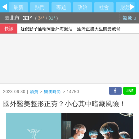
最新
熱門
專題
政治
社會
財經
33°
臺北市
氣象
(
34°
/
31°
)
快訊
疑俄影子油輪阿曼外海漏油 油污正擴大生態受威脅
AI前景疑慮衝擊 日經指數收跌
全家支持考公務員無奈夢碎 印度考試不公引發抗議
文曄上半年每股盈餘13元創歷史新高 賺贏2025年全年
2023-06-30｜
消費
>
醫美時尚
> 14750
國外醫美整形正夯？小心其中暗藏風險！