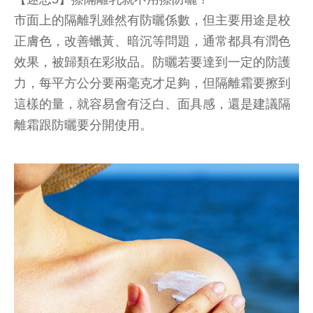
市面上的隔離乳雖然有防曬係數，但主要用途是校
正膚色，改善蠟黃、暗沉等問題，通常都具有潤色
效果，被歸類在彩妝品。防曬若要達到一定的防護
力，每平方公分要兩毫克才足夠，但隔離霜要擦到
這樣的量，就容易會有泛白、面具感，還是建議隔
離霜跟防曬要分開使用。