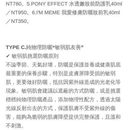
NT780。5.PONY EFFECT 水透嫩妝前防護乳40ml
／NT950。6.I'M MEME 我愛修膚防曬妝前乳40ml
／NT350。
TYPE C.純物理防曬“敏弱肌友善”
✔︎ 敏弱肌挑選防曬原則
不論季節、天氣好壞，防曬是保護並養成健康肌底
最重要的保養步驟，特別是皮膚屏障受損的敏弱
肌，更要做好防曬，抵抗因紫外線造成的光老化等
現象。敏弱肌會建議以遮蔽的方式防曬，或是挑選
標榜純物理防曬產品，添加物理性配方，透過太陽
光線反射出去的方式，保護肌膚不受紫外線的傷
害，能夠為脆弱的肌膚障壁提供完整保護，且溫和
不刺激。