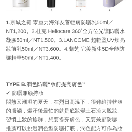
1.京城之霜 零重力海洋友善輕膚防曬乳50ml／
NT1,200。2.杜克 Heliocare 360˚全方位光譜防曬水
凝膠50ml／NT1,500。3.LANCOME 超輕盈UV煥亮
妝前乳50ml／NT3,600。4.蘭芝 完美新生5D全能防
曬精華50ml／NT1,400。
TYPE B.潤色防曬“妝前提亮膚色”
✔︎ 防曬兼顧持妝
悶熱又潮濕的夏天，在烈日高溫下，很難維持乾爽
的膚觸，爆汗後最怕的就是底妝變土石流大脫妝。
習慣上妝的族群，想要提亮膚色，又要兼顧防曬，
推薦可以挑選潤色型防曬打底，潤色配方可作為妝