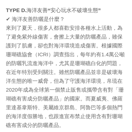
TYPE D.海洋友善“安心玩水不破壞生態”
✔︎ 海洋友善防曬是什麼？
來到了夏天，很多人都喜歡安排各種水上活動，為
了避免紫外線傷害，會擦上大量的防曬產品，雖保
護到了肌膚，卻也對海洋環境造成傷害。根據國際
珊瑚礁協會（ICRI）調查指出，每年約有1.4萬公噸
的防曬乳流進海洋中，尤其是珊瑚礁白化的問題，
在近年特別受到關注。雖然防曬產品並非是破壞海
洋生態的唯一威脅，但為了守護海洋環境，帛琉在
2020年成為全球第一個禁止販售或攜帶含有對「珊
瑚礁有害成分防曬產品」的國家。而夏威夷、佛羅
里達基韋斯特、美屬維京群島、阿魯巴等多個熱門
的海洋度假勝地，也跟進宣布禁止使用含有對珊瑚
礁有害成分的防曬產品。