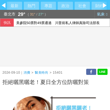
最新
熱門
專題
政治
社會
財經
29°
臺北市
氣象
(
31°
/
27°
)
快訊
美參院50票對49票通過 川普前私人律師真除司法部長
刑事局提醒網貸助美化帳戶廣告 恐淪洗錢人頭戶
巨大轉虧為盈 上半年EPS1.11元H2審慎樂觀
五角大廈將投資4億美元 助澳洲開發稀土礦物
2024-09-10｜
消費
>
醫美時尚
> 15401
拒絕曬黑曬老！夏日全方位防曬對策