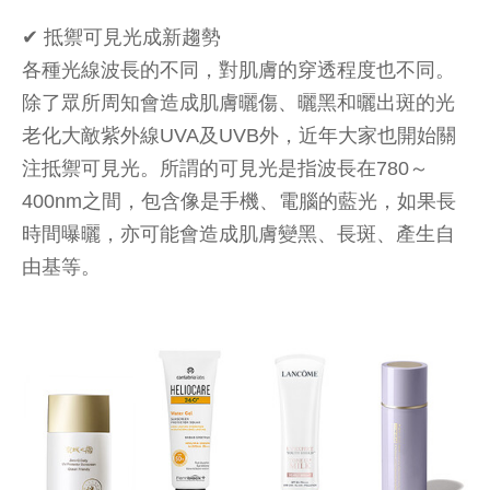
✔︎ 抵禦可見光成新趨勢
各種光線波長的不同，對肌膚的穿透程度也不同。
除了眾所周知會造成肌膚曬傷、曬黑和曬出斑的光
老化大敵紫外線UVA及UVB外，近年大家也開始關
注抵禦可見光。所謂的可見光是指波長在780～
400nm之間，包含像是手機、電腦的藍光，如果長
時間曝曬，亦可能會造成肌膚變黑、長斑、產生自
由基等。