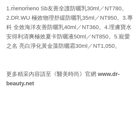
1.m̄enom̄eno Sb友善全護防曬乳30ml／NT780。
2.DR.WU 極效物理舒緩防曬乳35ml／NT950。3.專
科 全效海洋友善防曬乳40ml／NT360。4.理膚寶水
安得利清爽極效夏卡防曬液50ml／NT850。5.寵愛
之名 亮白淨化黃金藻防曬霜30ml／NT1,050。
更多精采內容請至《醫美時尚》官網 www.dr-
beauty.net