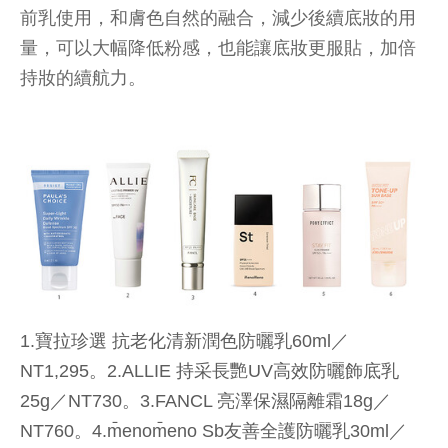
前乳使用，和膚色自然的融合，減少後續底妝的用
量，可以大幅降低粉感，也能讓底妝更服貼，加倍
持妝的續航力。
1.寶拉珍選 抗老化清新潤色防曬乳60ml／
NT1,295。2.ALLIE 持采長艷UV高效防曬飾底乳
25g／NT730。3.FANCL 亮澤保濕隔離霜18g／
NT760。4.m̄enom̄eno Sb友善全護防曬乳30ml／