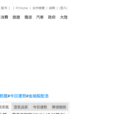
股市
PChome
合作媒體
說明
(登入)
消費
旅遊
雜誌
汽車
政府
大陸
民曆
#
今日運勢
#
金融股配息
日天氣
空氣品質
今日運勢
樂透開獎