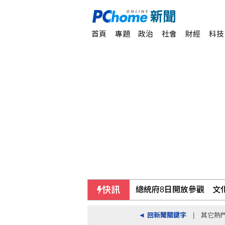
首頁
專題
政治
社會
財經
科技
快訊
總統府8日開放參觀 文
◄ 回新聞關鍵字
| 其它熱
美女律師誆陪鴻海採購B