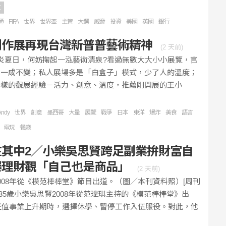
文
通
FIFA
世界
世界盃
主管
大選
威脅
投資
美國
英國
銀行
創作展再現台灣新普普藝術精神
(
2 天前
)
炎炎夏日，何妨掬起一泓藝術清泉?看過無數大大小小展覽，官
化一成不變；私人展場多是「白盒子」模式，少了人的溫度；
一樣的觀展經驗－活力、創意、溫度，推薦剛開展的王小
Andy
世界
創意
墨西哥
大量
展覽
戰爭
日本
東洋
爆炸
美食
語言
電玩
餐廳
在其中2／小樂吳思賢跨足副業拚財富自
曝理財觀「自己也是商品」
(
2 天前
)
008年從《模范棒棒堂》節目出道。（圖／本刊資料照）[周刊
] 35歲小樂吳思賢2008年從范瑋琪主持的《模范棒棒堂》出
年正值事業上升期時，選擇休學、暫停工作入伍服役。對此，他