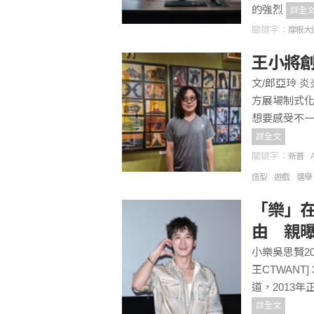
的強烈
詳全
關鍵字：
摩根大
王小將
文/郎亞玲 
方展場制式
想要感受不
詳全文
關鍵字：
新普
造型
遊戲
選舉
「樂」
由 親
小樂吳思賢2
王CTWANT
道，2013
詳全文