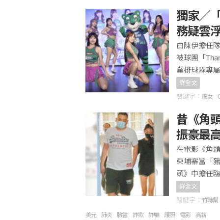
獨家／
務疑雲
由陳伊擔任隊長
被球團「Tha
業排球隊專屬啦
詳全文
關鍵字：
魔女
昔《角頭
振豪最高
在電影《角
柬埔寨當「豬
頭》中擔任
詳全文
關鍵字：
竹聯幫
美元
肺炎
臉書
詐欺
詐騙
護照
電影
高薪