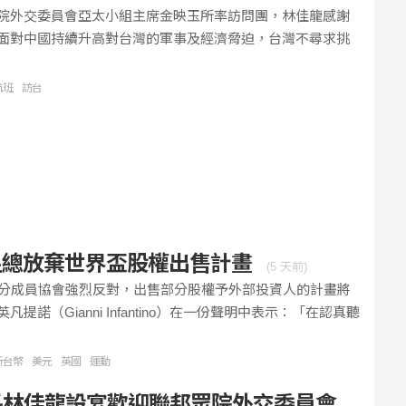
院外交委員會亞太小組主席金映玉所率訪問團，林佳龍感謝
面對中國持續升高對台灣的軍事及經濟脅迫，台灣不尋求挑
航班
訪台
足總放棄世界盃股權出售計畫
(
5 天前
)
部分成員協會強烈反對，出售部分股權予外部投資人的計畫將
（Gianni Infantino）在一份聲明中表示：「在認真聽
新台幣
美元
英國
運動
長林佳龍設宴歡迎聯邦眾院外交委員會