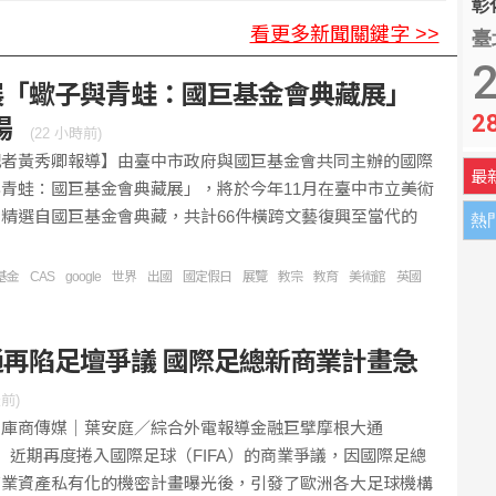
彰化
看更多新聞關鍵字 >>
臺
 7旬婦人身亡
2
展「蠍子與青蛙：國巨基金會典藏展」
2
登場
林安可這種天才也願改變
(
22 小時前
)
記者黃秀卿報導】由臺中市政府與國巨基金會共同主辦的國際
最
青蛙：國巨基金會典藏展」，將於今年11月在臺中市立美術
精選自國巨基金會典藏，共計66件橫跨文藝復興至當代的
熱
基金
CAS
google
世界
出國
國定假日
展覽
教宗
教育
美術館
英國
再陷足壇爭議 國際足總新商業計畫急
天前
)
料庫商傳媒｜葉安庭／綜合外電報導金融巨擘摩根大通
gan）近期再度捲入國際足球（FIFA）的商業爭議，因國際足總
商業資產私有化的機密計畫曝光後，引發了歐洲各大足球機構