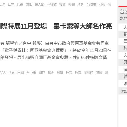
七夕
世界
兵役
婚姻
情人節
手搖飲
投資
時報
渣男
范瑋琪
財報
陳
際特展11月登場 畢卡索等大師名作亮
者 張學宜／台中 報導】由台中市政府與國巨基金會共同主
「蠍子與青蛙：國巨基金會典藏展」，將於今年11月20日在
館登場。展出精選自國巨基金會典藏，共計66件橫跨文藝
CAS
世界
出國
台中市
國巨
基金
展覽
教宗
教育
美術館
英國
辭