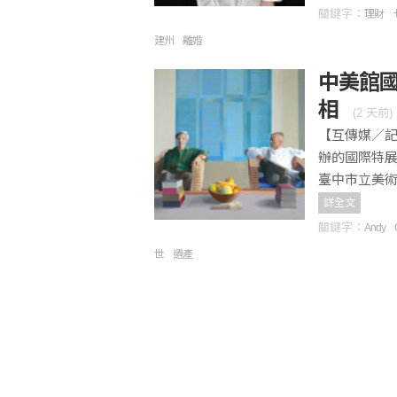
關鍵字：
理財
建州
離婚
中美館國
相
(
2 天前
)
【互傳媒／記
辦的國際特展
臺中市立美術
詳全文
關鍵字：
Andy
世
遺產