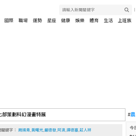
國際
職場
運勢
星座
健康
娛樂
體育
生活
上班族
化部策劃科幻漫畫特展
#
農
今
門關鍵字：
周揚青
,
黃曙光
,
嚴德發
,
阿滴
,
譚德塞
,
莊人祥
NT詐慈濟10億 郭台銘具狀打臉