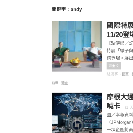
關鍵字：andy
北市基隆路3段民宅火警
國際特
11/20
獅隊屢遭完封 陳傑憲：
【點傳媒／
特展「蠍子與
館登場。展出
詳全文
關鍵字：
國巨
辭世
遺產
摩根大通
喊卡
(
1 
圖／本報資
（JPMor
一項企圖將