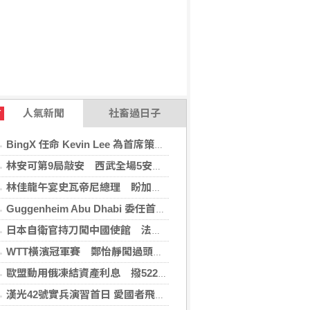
人氣新聞
社畜過日子
T
BingX 任命 Kevin Lee 為首席策略長，加速推進多資產、以用戶為核心的發展願景
林安可第9局敲安 西武全場5安遭羅德完封
林佳龍午宴史瓦帝尼總理 盼加強各領域雙邊合作
Guggenheim Abu Dhabi 委任首任館長
日本自衛官持刀闖中國使館 法庭上稱促中國改變外交
WTT橫濱冠軍賽 鄭怡靜闖過頭關晉女單16強
歐盟動用俄凍結資產利息 撥522億元援助烏克蘭
漢光42號實兵演習首日 愛國者飛彈車高雄罕見現蹤