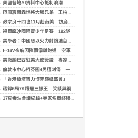
美國各地AI資料中心抵制浪潮 川普指控北京煽動
范國宸開轟悍將大勝兄弟 王柏融再見安雄鷹擒猿
教宗良十四世11月赴南美 訪烏拉圭、阿根廷和秘魯
福爾摩沙國際青少年足賽 192隊參賽規模創新高
美學者：中國恐以火力封鎖迫台屈服 降低國際介入可能
F-16V夜航因降雨偏離跑道 空軍：人員安全飛機輕損
美撤銷巴西駐美大使簽證 專家警告加劇外交僵局
倫敦市中心柯芬園4男遭刺傷 一女涉持械攻擊被捕
「香港橋壇智力博弈巔峰盛會」
蔣銲6局7K躍居三振王 笑談與鋼龍良性競爭
17頁毒油會議紀錄+專家名單終曝光！ 食藥署「作業10小時」才PO網