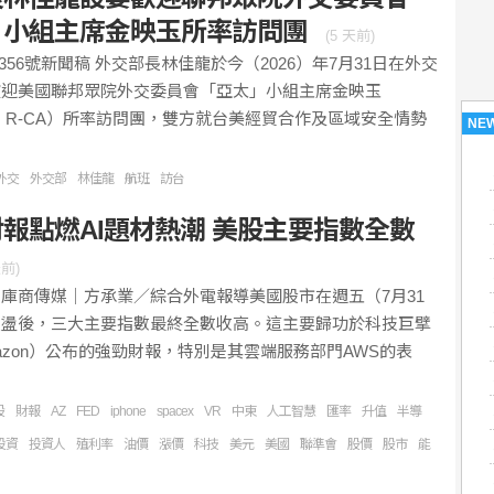
」小組主席金映玉所率訪問團
(
5 天前
)
/01第356號新聞稿 外交部長林佳龍於今（2026）年7月31日在外交
歡迎美國聯邦眾院外交委員會「亞太」小組主席金映玉
Kim, R-CA）所率訪問團，雙方就台美經貿合作及區域安全情勢
NE
外交
外交部
林佳龍
航班
訪台
報點燃AI題材熱潮 美股主要指數全數
天前
)
庫商傳媒｜方承業／綜合外電報導美國股市在週五（7月31
震盪後，三大主要指數最終全數收高。這主要歸功於科技巨擘
azon）公布的強勁財報，特別是其雲端服務部門AWS的表
股
財報
AZ
FED
iphone
spacex
VR
中東
人工智慧
匯率
升值
半導
投資
投資人
殖利率
油價
漲價
科技
美元
美國
聯準會
股價
股市
能