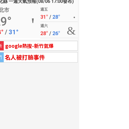
縣 一週天氣預報(08/06 17:00發布)
北市
週五
31°
/
28°
9°
週六
8°
/
31°
28°
/
26°
google熱搜-新竹氣爆
新
名人被打臉事件
門