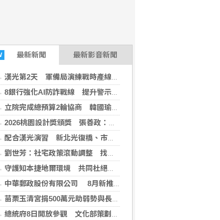
最新新聞
最新影音新聞
W
漢光第2天 軍備局演練戰時產線疏遷強化作戰持續力
8銀行強化AI防詐戰線 提升警示帳戶辨識精確率
立院完成總預算2輪協商 韓國瑜：下週進行後續處理
2026桃園設計獎頒獎 張善政：打造青年創意發光舞臺
配合漢光演習 新北光復橋、市道106線等路段交管
劉世芳：社宅政策滾動調整 找到地就蓋恐變空餘屋
守護知本捷地爾環境 共同杜絕非法棄置廢棄物
中華郵政股份有限公司 8月新推出繽紛手繪風 10款經典夜市小吃郵票
苗栗玉清宮捐500萬元助弱勢與長照 4度挹注累計2千萬元
總統府8日開放參觀 文化部策劃科幻漫畫特展