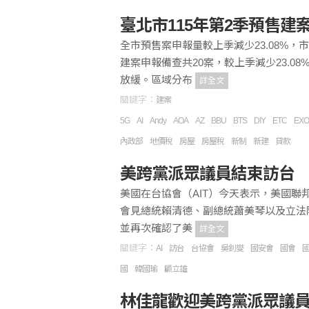
臺北市115年第2季預售建
全市預售案申報量較上季減少23.08%，
建案申報備查共20案，較上季減少23.08%
放緩。區域分布
詳全文
關鍵字：
建案
5G
AI
Andy
AOA
AZ
BBU
BTS
DIY
ETC
EXO
內政部
地價稅
房屋
房屋稅
新制
新建
貸款
美跨黨派眾議員結束訪台 
美國在台協會（AIT）今天表示，美國聯
會見總統賴清德、副總統蕭美琴以及立法
並再次確認了美
詳全文
關鍵字：
AI
訪台
台協會
吳釗燮
國安會
國會
國
韓國瑜
顧立雄
林佳龍歡迎美跨黨派眾議