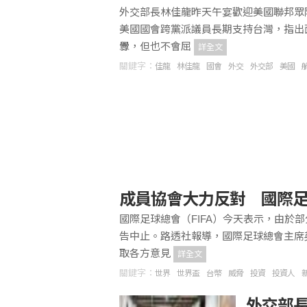
外交部長林佳龍昨天午宴歡迎美國聯邦眾
美國國會跨黨派議員長期支持台灣，指出
釁，但也不會屈
詳全文
關鍵字：
佳龍
林佳龍
國會
外交
外交部
美國
成員協會大力反對 國際
國際足球總會（FIFA）今天表示，由於
告中止。路透社報導，國際足球總會主席英凡提諾
取各方意見
詳全文
關鍵字：
世界
世界盃
台幣
威脅
投資
投資人
外交部