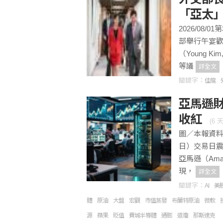
「亞太
2026/08
部舉行午宴
（Young 
等議
詳全文
關鍵字：
佳龍
亞馬遜財
收紅
(
6 
圖／本報資料
日）交易日
亞馬遜（Am
現，
詳全文
關鍵字：
AI
美
體
原油
大盤
宏觀
市值蒸發
布蘭特原油
微軟
源
蘋果
貶值
費城半導體
通膨
道瓊
那斯達克