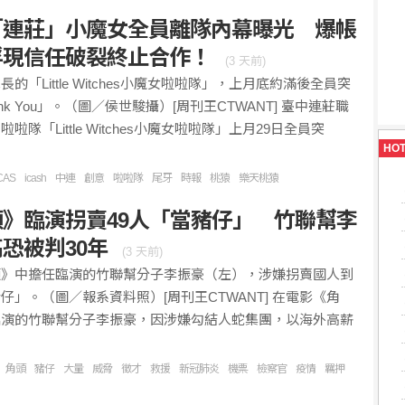
「連莊」小魔女全員離隊內幕曝光 爆帳
浮現信任破裂終止合作！
(
3 天前
)
的「Little Witches小魔女啦啦隊」，上月底約滿後全員突
nk You」。（圖／侯世駿攝）[周刊王CTWANT] 臺中連莊職
啦隊「Little Witches小魔女啦啦隊」上月29日全員突
HO
CAS
icash
中連
創意
啦啦隊
尾牙
時報
桃猿
樂天桃猿
》臨演拐賣49人「當豬仔」 竹聯幫李
恐被判30年
(
3 天前
)
頭》中擔任臨演的竹聯幫分子李振豪（左），涉嫌拐賣國人到
仔」。（圖／報系資料照）[周刊王CTWANT] 在電影《角
臨演的竹聯幫分子李振豪，因涉嫌勾結人蛇集團，以海外高薪
角頭
豬仔
大量
威脅
徵才
救援
新冠肺炎
機票
檢察官
疫情
羈押