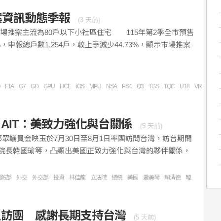
案資訊動態季報
(
3 天前
)
市場推案主流為80戶以下小社區住宅 115年第2季全市預售
，申報總戶數1,254戶，較上季減少44.73%，顯示市場推案
FTA
G7
GD
GPU
HCE
iOS
MPU
NSA
PS4
Q3
TGS
TQC
U18
VR
WBC
AIT：美致力強化與台關係
(
5 天前
)
邦眾議員金映玉於7月30日至8月1日率團訪問台灣，訪台期間
院長韓國瑜等，凸顯出美國正致力強化與台灣的夥伴關係，
國防部
外交
外交部
投資
林佳龍
立法院
總統
美國
蕭美琴
賴清德
韓
員訪團 感謝長期支持台灣
(
5 天前
)