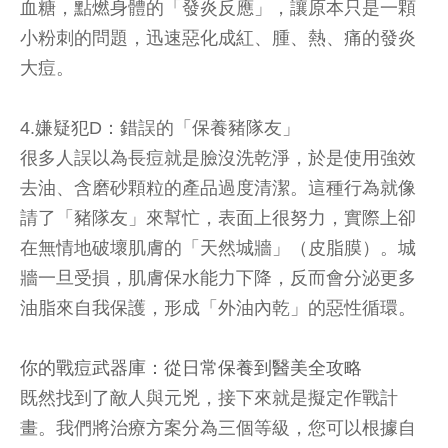
血糖，點燃身體的「發炎反應」，讓原本只是一顆
小粉刺的問題，迅速惡化成紅、腫、熱、痛的發炎
大痘。
4.嫌疑犯D：錯誤的「保養豬隊友」
很多人誤以為長痘就是臉沒洗乾淨，於是使用強效
去油、含磨砂顆粒的產品過度清潔。這種行為就像
請了「豬隊友」來幫忙，表面上很努力，實際上卻
在無情地破壞肌膚的「天然城牆」（皮脂膜）。城
牆一旦受損，肌膚保水能力下降，反而會分泌更多
油脂來自我保護，形成「外油內乾」的惡性循環。
你的戰痘武器庫：從日常保養到醫美全攻略
既然找到了敵人與元兇，接下來就是擬定作戰計
畫。我們將治療方案分為三個等級，您可以根據自