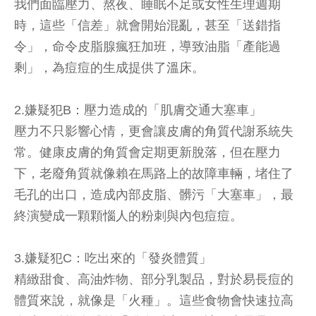
我們面臨壓力、熬夜、睡眠不足或女性生理週期
時，這些「信差」就會開始混亂，甚至「送錯指
令」，命令皮脂腺瘋狂加班，導致油脂「產能過
剩」，為痘痘的生成提供了溫床。
2.嫌疑犯B：壓力造成的「肌膚交通大塞車」
壓力不只影響心情，更會讓皮膚的角質代謝系統失
常。健康皮膚的角質會定期更新脫落，但在壓力
下，老廢角質就像賴在馬路上的故障車輛，堵住了
毛孔的出口，造成內部皮脂、髒污「大塞車」，最
終演變成一顆顆惱人的粉刺與內包痘痘。
3.嫌疑犯C：吃出來的「發炎體質」
精緻甜食、高油炸物、部分乳製品，對於易長痘的
體質來說，就像是「火種」。這些食物會快速拉高