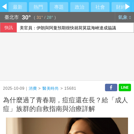
最新
熱門
專題
政治
社會
財經
30°
臺北市
氣象
(
31°
/
28°
)
快訊
美官員：伊朗與阿曼預期很快就荷莫茲海峽達成協議
2025-10-09｜
消費
>
醫美時尚
> 15681
為什麼過了青春期，痘痘還在長？給「成人
痘」族群的自救指南與治療詳解