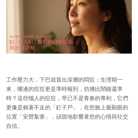
工作壓力大，下巴就冒出深層的悶痘；生理期一
來，嘴邊的痘痘更是準時報到，彷彿比鬧鐘還準
時？這些惱人的痘痘，早已不是青春的專利，它們
更像是賴著不走的「釘子戶」，在您臉上最顯眼的
位置「安營紮寨」，頑固地影響著您的心情與社交
自信。