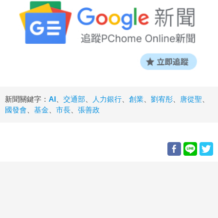
新聞關鍵字：
AI
、
交通部
、
人力銀行
、
創業
、
劉宥彤
、
唐從聖
、
國發會
、
基金
、
市長
、
張善政