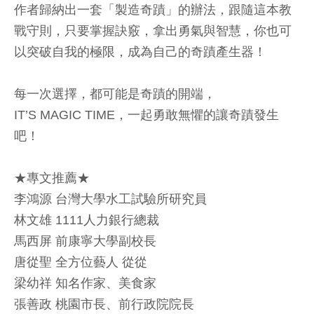
作者歸納出一套「製造奇蹟」的辦法，跟隨這本教
戰守則，只要掌握訣竅，拿出勇氣與智慧，你也可
以突破自我的極限，成為自己的奇蹟產生器！
每一次選擇，都可能是奇蹟的開端，
IT’S MAGIC TIME，一起勇敢無懼的讓奇蹟發生
吧！
★專文推薦★
李鴻源 台灣大學水工試驗所研究員
林文雄 1111人力銀行總裁
馬西屏 前康寧大學副校長
唐從聖 全方位藝人 從從
梁幼祥 知名作家、美食家
張善政 桃園市長、前行政院院長