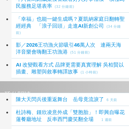
民服務足堪表率
(32 分鐘前)
「幸福」也能一鍵生成嗎？夏凱納家庭日翻轉聖
經經典 「浪子回頭」走進AI新創公司
(34 分鐘
前)
影／2026王功漁火節吸引46萬人次 連兩天海
洋音樂會嗨翻王功漁港
(51 分鐘前)
AI 改變觀看方式 品牌更需要真實理解 吳柏賢以
插畫、雕塑與敘事轉譯故事
(1 小時前)
延伸閱讀
陳大天閃兵後重返舞台 岳母竟流淚了
6 天前
杜詩梅、鍾欣凌意外成「雙胞胎」！即興自曝花
蓮餐廳地址 反串西門慶笑翻全場
1 週前