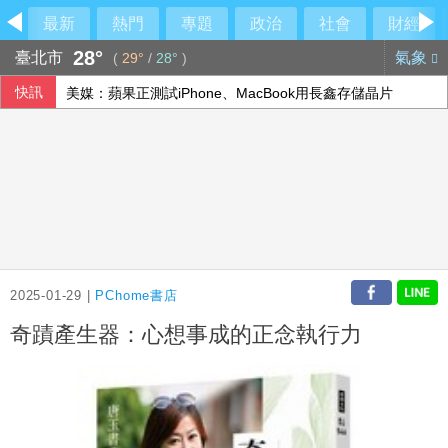
最新
熱門
專題
政治
社會
財經
28°
臺北市
氣象
(
29°
/
28°
)
快訊
美媒：蘋果正測試iPhone、MacBook用長鑫存儲晶片
2025-01-29 |
PChome書店
奇蹟產生器：心想事成的正念執行力