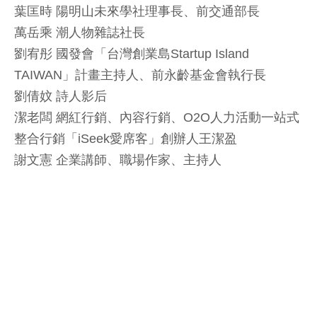
葉匡時 陽明山未來學社理事長、前交通部長
萬岳乘 潮人物雜誌社長
劉宥彤 國發會「台灣創業島Startup Island
TAIWAN」計畫主持人、前永齡基金會執行長
劉倩妏 詩人影后
潔老闆 網紅行銷、內容行銷、O2O人力活動一站式
整合行銷「iSeek愛席客」創辦人王潔盈
謝文憲 企業講師、職場作家、主持人