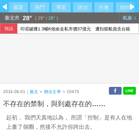
最新
熱門
專題
政治
社會
財經
28°
臺北市
氣象
(
29°
/
28°
)
快訊
印尼破獲1.3噸K他命走私市價37億元 遭扣留船員含台籍
長崎原爆典禮台灣待遇惹議 日網友質疑「顧忌中國」
李逸洋批原爆典禮矮化台灣 長崎市稱與去年同無降格
澤倫斯基：最多5萬名北韓軍人將部署至俄羅斯
2014-06-01｜
藝文
>
聯合文學
> 10470
不存在的禁制，與到處存在的……
起初， 我們天真地以為， 所謂「控制」是有人在地
上畫了個圈，然後不允許你跨出去。