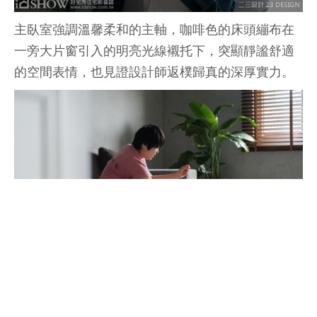
主臥室強調溫馨柔和的主軸，咖啡色的床頭繃布在
一旁大片窗引入的明亮光線襯托下，突顯靜謐舒適
的空間表情，也見證設計師返樸歸真的深厚實力。
一人一狗在這處空間中共同展開她們的美好生活。