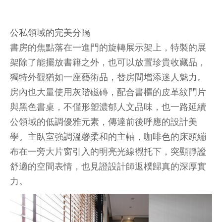
公私領域的完美分隔
書房的焦點落在一進門的旋轉展示架上，特製的展
架除了能擺放書籍之外，也可以放置珍貴收藏品，
獨特外觀猶如一座藝術品，替房間增添迷人魅力。
房內也大量使用灰階磁磚，配合書櫃的皮革紋門片
與黑色書桌，不僅形塑濃郁人文品味，也一路延續
公領域的低調優雅元素，傳達前後呼應的設計美
學。主臥室強調溫馨柔和的主軸，咖啡色的床頭繃
布在一旁大片窗引入的明亮光線襯托下，突顯靜謐
舒適的空間表情，也見證設計師返樸歸真的深厚實
力。