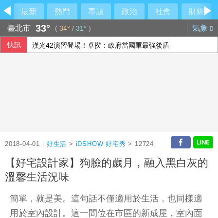
最新
熱門
專題
政治
社會
財經
33°
臺北市
氣象
(
34°
/
31°
)
快訊
漢光42演習登場！卓揆：政府當國軍最強後盾
熊本地震災區加緊防颱 搶修堤防、醫療船暫停服務
府：總統與團隊進行萬鈞演練 檢視指揮體系應變
立院監委人事同意權案公聽會 學者關注監院存廢
2018-04-01｜
好生活
>
iDSHOW 好宅秀
> 12724
【好宅設計家】狗臉的歲月，融入黑白灰的
溫馨生活況味
簡單，就是美。這句話不僅適用於生活，也同樣適
用於室內設計。這一間位在市區的新成屋，室內面