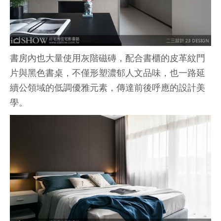
書房內也大量使用灰階磁磚，配合書櫃的皮革紋門
片與黑色書桌，不僅形塑濃郁人文品味，也一路延
續公領域的低調優雅元素，傳達前後呼應的設計美
學。