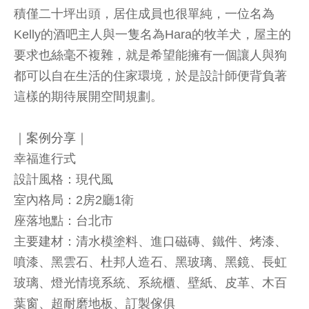
積僅二十坪出頭，居住成員也很單純，一位名為
Kelly的酒吧主人與一隻名為Hara的牧羊犬，屋主的
要求也絲毫不複雜，就是希望能擁有一個讓人與狗
都可以自在生活的住家環境，於是設計師便背負著
這樣的期待展開空間規劃。
｜案例分享｜
幸福進行式
設計風格：現代風
室內格局：2房2廳1衛
座落地點：台北市
主要建材：清水模塗料、進口磁磚、鐵件、烤漆、
噴漆、黑雲石、杜邦人造石、黑玻璃、黑鏡、長虹
玻璃、燈光情境系統、系統櫃、壁紙、皮革、木百
葉窗、超耐磨地板、訂製傢俱