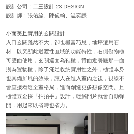
設計公司：二三設計 23 DESIGN
設計師：張佑綸、陳俊翰、温奕謙
小而美且實用的玄關設計
入口玄關雖然不大，卻也極富巧思，地坪選用石
材，以突顯此過渡性區域的功能特性，右側儲物櫃
可雙面使用，玄關這面為鞋櫃，背面近餐廳那一面
則為置物櫃，除了滿足收納實用性之外，櫃體本身
也具備屏風的效果，讓人在進入室內之後，視線不
會直接看透全室格局，進而創造更多想像空間。且
櫃體五金採「拍拍手」設計，輕觸門片就會自動彈
開，用起來既省時也省力。