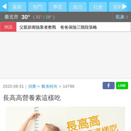
最新
熱門
專題
政治
社會
財經
30°
臺北市
氣象
(
31°
/
28°
)
快訊
父親節壽險業者教戰 爸爸保險三階段策略
慈濟買疫苗被騙 沈伯洋再嗆蔣萬安抹黑
川普重啟撤換理事庫克行動 再攻擊聯準會獨立性
父親節逢漢光演習 賴總統向國軍官兵及家人致敬
2023-08-31｜
消費
>
醫美時尚
> 14796
長高高營養素這樣吃