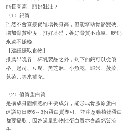
能長高高、頭好壯壯？
〈1〉鈣質
雖然不會直接促進增長身高，但能幫助骨骼變硬、
增加骨質密度，打好基礎，養好骨質不疏鬆、吃鈣
永遠不嫌晚。
【建議攝取食物】
推薦早晚各一杯乳製品之外，剩下的鈣可以從優
格、起司、豆腐、黑芝麻、小魚乾、蝦米、菠菜、
莧菜…等來補充。
〈2〉優質蛋白質
是構成身體細胞的主要成分，能形成骨膠原蛋白，
建議每日吃6～8份蛋白質即可、並注意動植物蛋白
都要攝取，因為過量動物性蛋白質亦會讓鈣質流
失。