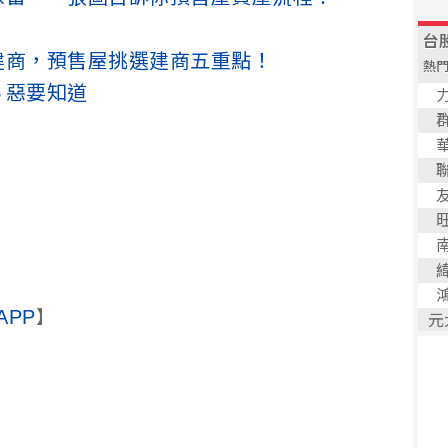
建商，預售屋挑選建商五重點！
５惡要知道
APP
】