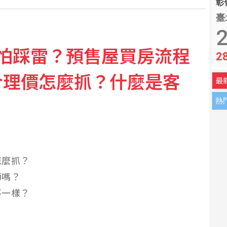
彰化
臺
助 電商廚餘機買氣成長
2
售屋怕踩雷？預售屋買房流程
2
高 年增逾5成
合理價怎麼抓？什麼是客
最
熱
？
怎麼抓？
師嗎？
不一樣？