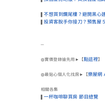
不想買到爛尾樓？避開黑心
▌
投資客脫手你接刀？預售屋
▌
─
點這裡
◍實價登錄搶先用►【
】
樂屋網 
◍最貼心個人化找房►【
相關各集
一杯咖啡聊買房 節目總覽
▌