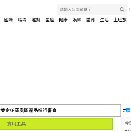
國際
職場
運勢
星座
健康
娛樂
體育
生活
上班族
對美企帕羅奧圖產品進行審查
#
農
今
實用工具
3元 通過設立越南子公司