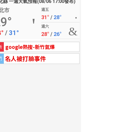
縣 一週天氣預報(08/06 17:00發布)
北市
週五
31°
/
28°
9°
週六
8°
/
31°
28°
/
26°
google熱搜-新竹氣爆
新
名人被打臉事件
門