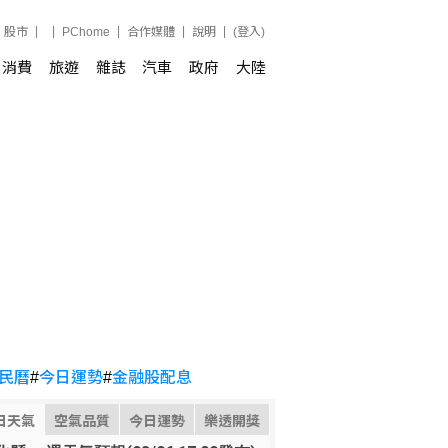
股市
PChome
合作媒體
說明
(登入)
消費
旅遊
雜誌
汽車
政府
大陸
民曆
#
今日運勢
#
金融股配息
日天氣
空氣品質
今日運勢
樂透開獎