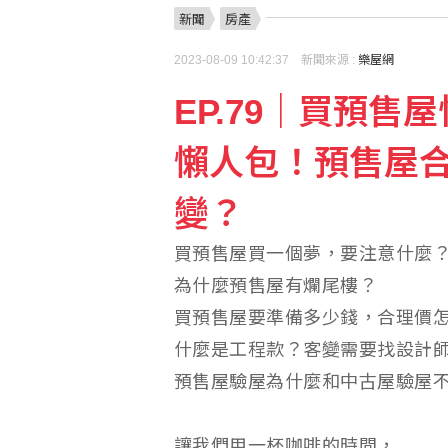
新聞
房產
家戶廚餘禁養豬及地方補
2023-08-09 10:42:37 新聞來源 :
樂屋網
EP.79｜買預
中磊前7月營收創同期新
懶人包！預售屋
變？
買預售屋買一個夢，要注意什麼
為什麼預售屋有爛尾樓？
買預售屋要準備多少錢，合理價
什麼是工程款？客變需要找設計
預售屋驗屋為什麼和中古屋驗屋
讓我們用一杯咖啡的時間，