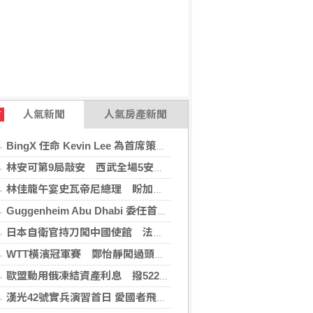
人氣新聞
人氣房產新聞
T
BingX 任命 Kevin Lee 為首席策略長，加速推進多資產、以用戶為核心的發展願景
林安可第9局敲安 西武全場5安遭羅德完封
林佳龍午宴史瓦帝尼總理 盼加強各領域雙邊合作
Guggenheim Abu Dhabi 委任首任館長
日本自衛官持刀闖中國使館 法庭上稱促中國改變外交
WTT橫濱冠軍賽 鄭怡靜闖過頭關晉女單16強
歐盟動用俄凍結資產利息 撥522億元援助烏克蘭
漢光42號實兵演習首日 愛國者飛彈車高雄罕見現蹤