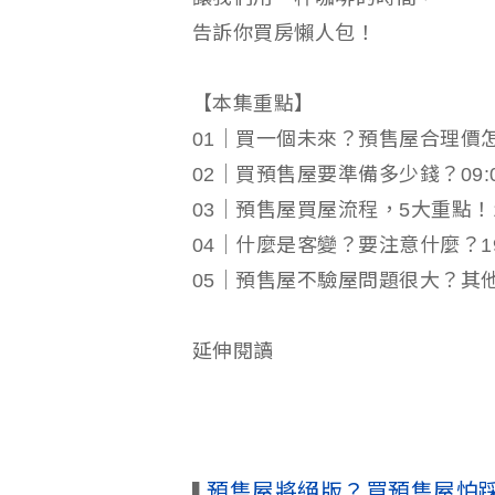
告訴你買房懶人包！
【本集重點】
01｜買一個未來？預售屋合理價怎麼
02｜買預售屋要準備多少錢？09:
03｜預售屋買屋流程，5大重點！14
04｜什麼是客變？要注意什麼？19
05｜預售屋不驗屋問題很大？其他
延伸閱讀
預售屋將絕版？買預售屋怕
▌