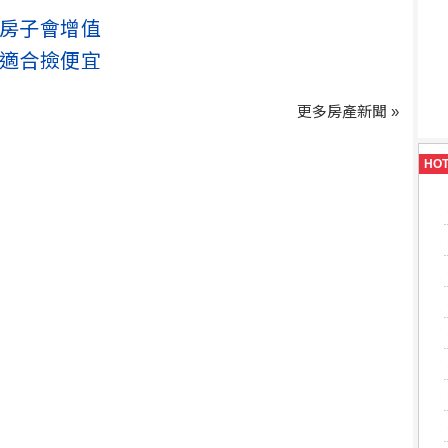
種房子會增值
最適合撿便宜
更多房產新聞 »
HO