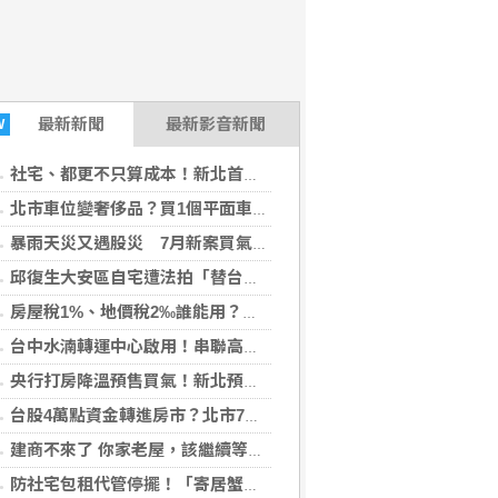
最新
新聞
最新影音新聞
W
社宅、都更不只算成本！新北首用SROI評估社會效益 社宅入住率達95%
北市車位變奢侈品？買1個平面車位要269萬元 大安區飆破332萬元
暴雨天災又遇股災 7月新案買氣倒頭栽
邱復生大安區自宅遭法拍「替台開還債」？現任團隊駁斥：與公司無關、將提告
房屋稅1%、地價稅2‰誰能用？財政部放寬自住優惠 同婚配偶親屬也適用
台中水湳轉運中心啟用！串聯高鐵、機場、綠美圖 免費停車1個月
央行打房降溫預售買氣！新北預售餘屋逾1.8萬戶 「這兩區」銷售率卻衝破8成
台股4萬點資金轉進房市？北市7月交易年增13.5% 「科技聚落」暴增152%
建商不來了 你家老屋，該繼續等待，還是自己下場？
防社宅包租代管停擺！「寄居蟹」點頭轉讓案件 內政部：啟動轉銜、必要時求償