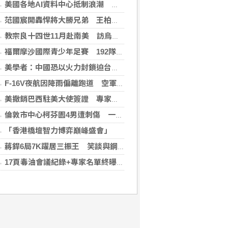
美國各地AI資料中心抵制浪潮 川普指控北京煽動
范國宸開轟悍將大勝兄弟 王柏融再見安雄鷹擒猿
教宗良十四世11月赴南美 訪烏拉圭、阿根廷和秘魯
福爾摩沙國際青少年足賽 192隊參賽規模創新高
美學者：中國恐以火力封鎖迫台屈服 降低國際介入可能
F-16V夜航因降雨偏離跑道 空軍：人員安全飛機輕損
美撤銷巴西駐美大使簽證 專家警告加劇外交僵局
倫敦市中心柯芬園4男遭刺傷 一女涉持械攻擊被捕
「香港橋壇智力博弈巔峰盛會」
蔣銲6局7K躍居三振王 笑談與鋼龍良性競爭
17頁毒油會議紀錄+專家名單終曝光！ 食藥署「作業10小時」才PO網