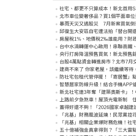
社宅、都更不只算成本！新北首用SR
北市車位變奢侈品？買1個平面車位要
暴雨天災又遇股災 7月新案買氣倒
邱復生大安區自宅遭法拍「替台開
房屋稅1%、地價稅2‰誰能用？財
台中水湳轉運中心啟用！串聯高鐵、
央行打房降溫預售買氣！新北預售餘
台股4萬點資金轉進房市？北市7月交
建商不來了 你家老屋，該繼續等待
防社宅包租代管停擺！「寄居蟹」
智慧居家防線升級！結合手機APP
新北社宅連3年奪「建築奧斯卡」！
上路前夕急煞車！屋頂光電新制 
蓋得好還不夠！「2026國家卓越建
「兆基」財務風波延燒！民眾黨控花
「兆基」相關企業爆財務危機！社
五十億補強金真拿得到？「三大雷