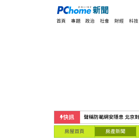
首頁
專題
政治
社會
財經
科技
快訊
聲稱防範網安隱患 北京
房屋首頁
房產新聞
勤誠上半年每股賺21.8