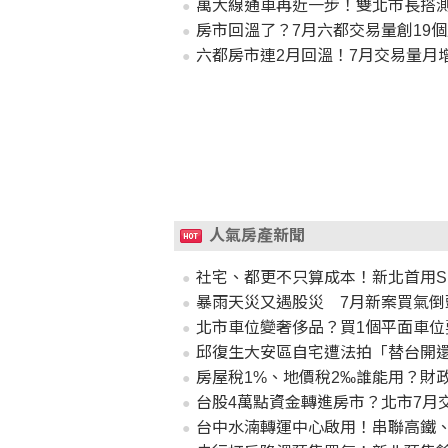
萬大線通車再近一步！雙北市長搭測
房市回溫了？7月六都交易量創19
六都房市連2月回溫！7月交易量月
人氣房產新聞
社宅、都更不只算成本！新北首用SR
暴雨天災又遇股災 7月新案買氣倒
北市車位變奢侈品？買1個平面車位要
邱復生大安區自宅遭法拍「替台開
房屋稅1%、地價稅2‰誰能用？財
台股4萬點資金轉進房市？北市7月交
台中水湳轉運中心啟用！串聯高鐵、