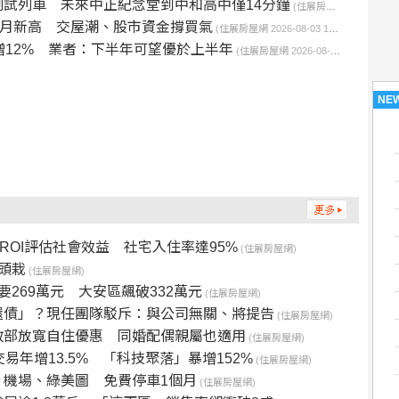
試列車 未來中正紀念堂到中和高中僅14分鐘
(住展房屋網 2026-08-04 09:59:16)
個月新高 交屋潮、股市資金撐買氣
(住展房屋網 2026-08-03 18:01:59)
增12% 業者：下半年可望優於上半年
(住展房屋網 2026-08-03 17:36:19)
NE
OI評估社會效益 社宅入住率達95%
(住展房屋網)
頭栽
(住展房屋網)
269萬元 大安區飆破332萬元
(住展房屋網)
還債」？現任團隊駁斥：與公司無關、將提告
(住展房屋網)
政部放寬自住優惠 同婚配偶親屬也適用
(住展房屋網)
易年增13.5% 「科技聚落」暴增152%
(住展房屋網)
機場、綠美圖 免費停車1個月
(住展房屋網)