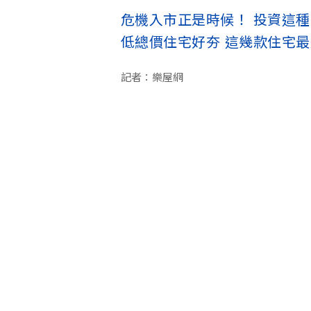
危機入市正是時候！ 投資這
低總價住宅好夯 這幾款住宅
記者：樂屋網