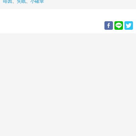
啡因
、
失眠
、
小確幸