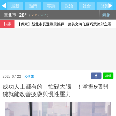
最新
熱門
專題
政治
社會
財經
28°
臺北市
氣象
(
29°
/
28°
)
快訊
【獨家】新北市長選戰震撼彈 蔡英文將任蘇巧慧總部主委
2025-07-22 |
X傳媒
成功人士都有的「忙碌大腦」！掌握5個關
鍵就能改善疲憊與慢性壓力