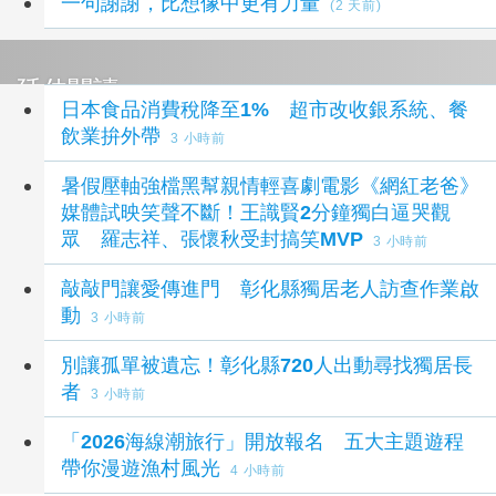
一句謝謝，比想像中更有力量
(2 天前)
延伸閱讀
日本食品消費稅降至1% 超市改收銀系統、餐
飲業拚外帶
3 小時前
暑假壓軸強檔黑幫親情輕喜劇電影《網紅老爸》
媒體試映笑聲不斷！王識賢2分鐘獨白逼哭觀
眾 羅志祥、張懷秋受封搞笑MVP
3 小時前
敲敲門讓愛傳進門 彰化縣獨居老人訪查作業啟
動
3 小時前
別讓孤單被遺忘！彰化縣720人出動尋找獨居長
者
3 小時前
「2026海線潮旅行」開放報名 五大主題遊程
帶你漫遊漁村風光
4 小時前