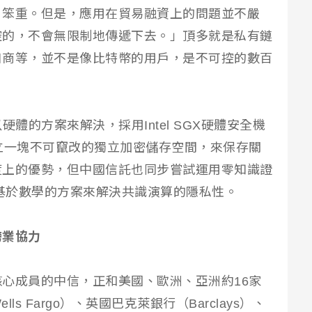
、笨重。但是，應用在貿易融資上的問題並不嚴
控的，不會無限制地傳遞下去。」頂多就是私有鏈
口商等，並不是像比特幣的用戶，是不可控的數百
硬體的方案來解決，採用Intel SGX硬體安全機
立一塊不可竄改的獨立加密儲存空間，來保存關
度上的優勢，但中國信託也同步嘗試運用零知識證
oof）等基於數學的方案來解決共識演算的隱私性。
跨業協力
心成員的中信，正和美國、歐洲、亞洲約16家
s Fargo）、英國巴克萊銀行（Barclays）、