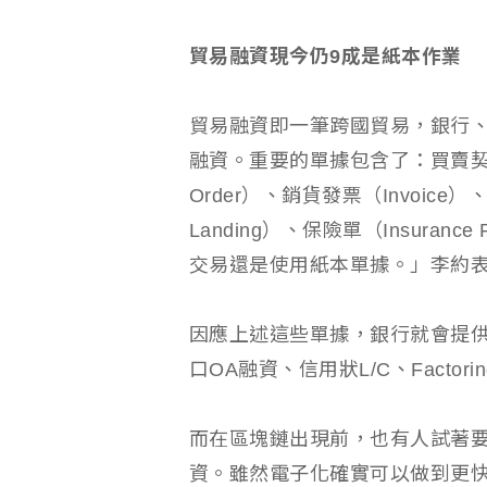
貿易融資現今仍9成是紙本作業
貿易融資即一筆跨國貿易，銀行
融資。重要的單據包含了：買賣契約（Sa
Order）、銷貨發票（Invoice）、包
Landing）、保險單（Insuran
交易還是使用紙本單據。」李約
因應上述這些單據，銀行就會提供
口OA融資、信用狀L/C、Factoring
而在區塊鏈出現前，也有人試著
資。雖然電子化確實可以做到更