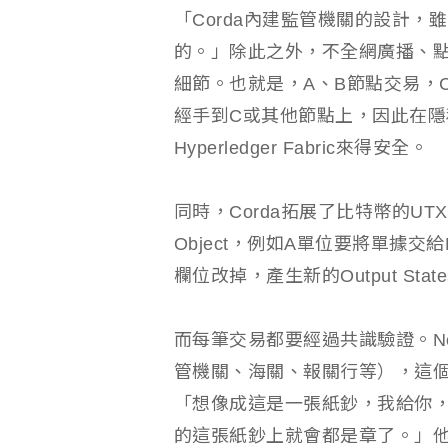
「Corda內建監管機關的設計，
的。」除此之外，不全網廣播、點
細節。也就是，A、B節點交易，
經手到C或其他節點上，因此在隱私
Hyperledger Fabric來得安全。
同時，Corda拓展了比特幣的UT
Object，例如A單位要將單據交
欄位改掉，產生新的Output Stat
而每筆交易都要經過共識驗證。Nota
管機關、海關、報關行等），這個
「想像成這是一張紙鈔，我給你
的這張紙鈔上就會都是章了。」他