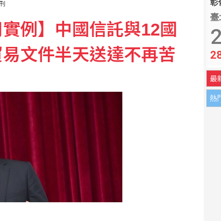
彰化
週刊
臺
實例】中國信託與12國
2
貿易文件半天送達不再苦
2
最
熱