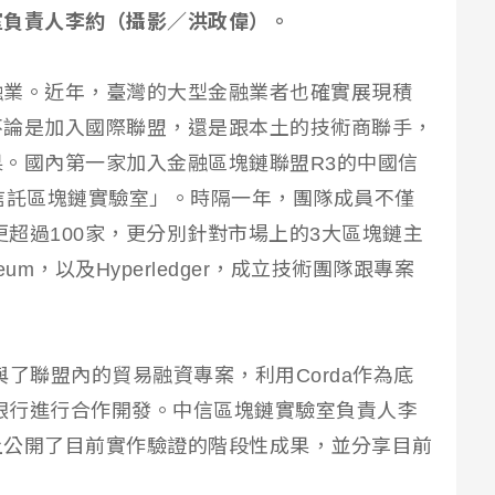
室負責人李約（攝影／洪政偉）。
融業。近年，臺灣的大型金融業者也確實展現積
不論是加入國際聯盟，還是跟本土的技術商聯手，
。國內第一家加入金融區塊鏈聯盟R3的中國信
信託區塊鏈實驗室」。時隔一年，團隊成員不僅
更超過100家，更分別針對市場上的3大區塊鏈主
reum，以及Hyperledger，成立技術團隊跟專案
了聯盟內的貿易融資專案，利用Corda作為底
國銀行進行合作開發。中信區塊鏈實驗室負責人李
上公開了目前實作驗證的階段性成果，並分享目前