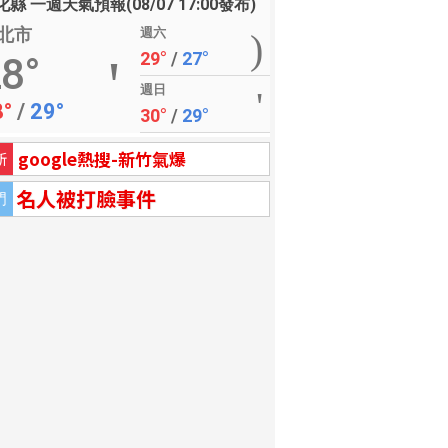
縣 一週天氣預報(08/07 17:00發布)
北市
週六
29°
/
27°
8°
週日
8°
/
29°
30°
/
29°
google熱搜-新竹氣爆
新
名人被打臉事件
門