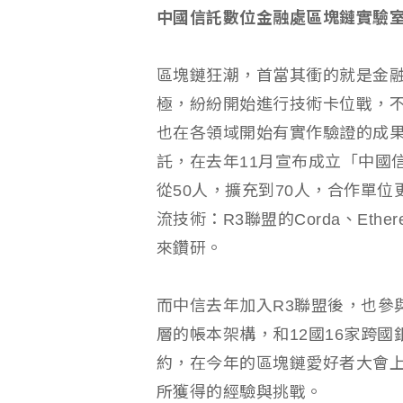
中國信託數位金融處區塊鏈實驗
區塊鏈狂潮，首當其衝的就是金
極，紛紛開始進行技術卡位戰，
也在各領域開始有實作驗證的成果
託，在去年11月宣布成立「中國
從50人，擴充到70人，合作單位
流技術：R3聯盟的Corda、Ethe
來鑽研。
而中信去年加入R3聯盟後，也參與
層的帳本架構，和12國16家跨
約，在今年的區塊鏈愛好者大會
所獲得的經驗與挑戰。