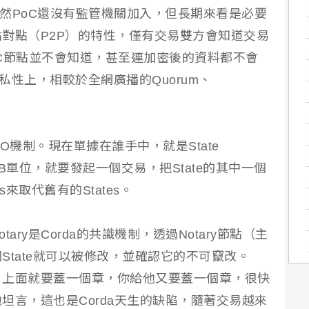
雖然PoC還沒有監管機關加入，但長期來看是必要
對點（P2P）的特性，僅有交易雙方會知道交易
C節點並不會知道，甚至連加密後的資料都不會
性上，相較於全網廣播的Quorum、
XO機制。現在單據在誰手中，就是State
給B單位，就要發起一個交易，把State的其中一個
es來取代舊有的States。
ry是Corda的共識機制，透過Notary節點（主
State就可以被修改，並確認它的不可竄改。
，上面就要蓋一個章，你給他又要蓋一個章，很快
坦言，這也是Corda天生的缺陷，隨著交易越來