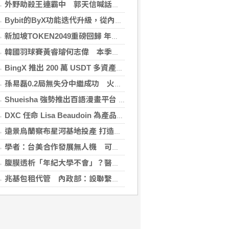
外野助殺王連霸中 郭天信喊話挑戰生涯百助殺
Bybit的ByX功能迭代升級，從內容平台全面進化為社交交易樞紐，新增多項特色功能
新加坡TOKEN2049重磅回歸 年度行業頂級盛會再度啟幕
韓國羽球賽黃睿璿何志偉 本季首闖超級賽男雙8強
BingX 推出 200 萬 USDT 多資產交易活動，聚焦當前最受關注的市場趨勢
孫易磊0.2局無失分中繼成功 火腿擊敗軟銀
Shueisha 強勢推出百語漫畫平台 MANGA MILLION 大舉進軍全球市場
DXC 任命 Lisa Beaudoin 為產品總監，以加速產品導向型增長
遠景烏蘭察布星河基地投產 打造吉瓦級AI基礎設施新模式
學者：台美合作發展無人機 可降對中依賴強化嚇阻
腹膜透析「年紀大學不會」？醫：年齡並非限制 評估還要看3面向
兆基包租代管 內政部：設聯繫諮詢窗口統一受理