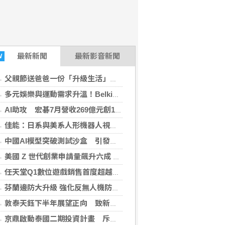
最新新聞
最新影音新聞
W
父親節送爸爸一份「升級生活」的禮物！全國電子仁德中山店盛大開幕 家電9折、滿千抽好禮
多元娛樂與運動需求升溫！Belkin 打造多情境科技配件生態系全新推出 Nintendo Switch 2 系列配件 升級遊戲體驗
AI助攻 宏碁7月營收269億元創13年同期新高
佳能：日系與美系人形機器人視覺模組 下半年出貨
中國AI模型突破測試沙盒 引發資安風險疑慮
美國 Z 世代創業申請量飆升六成 AI 助攻降低門檻
任天堂Q1數位遊戲銷售首度超越實體 硬體銷量持續疲軟
芬蘭邊防大升級 強化反無人機防禦網
敦泰天鈺下半年展望正向 致新爭取更多晶圓產能
京鼎啟動泰國二期投資計畫 斥資2.34億美元擴廠