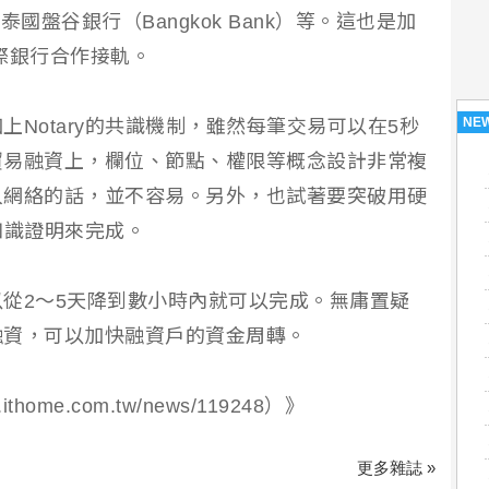
、泰國盤谷銀行（Bangkok Bank）等。這也是加
際銀行合作接軌。
NE
Notary的共識機制，雖然每筆交易可以在5秒
貿易融資上，欄位、節點、權限等概念設計非常複
入網絡的話，並不容易。另外，也試著要突破用硬
零知識證明來完成。
從2～5天降到數小時內就可以完成。無庸置疑
融資，可以加快融資戶的資金周轉。
thome.com.tw/news/119248）》
更多雜誌 »