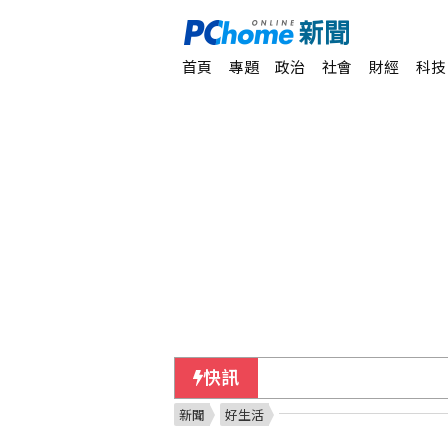
首頁
專題
政治
社會
財經
科技
快訊
美非農就業疲弱降低升息
新聞
好生活