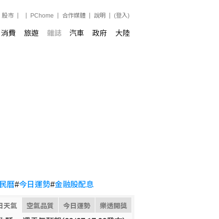
股市
PChome
合作媒體
說明
(登入)
消費
旅遊
雜誌
汽車
政府
大陸
民曆
#
今日運勢
#
金融股配息
日天氣
空氣品質
今日運勢
樂透開獎