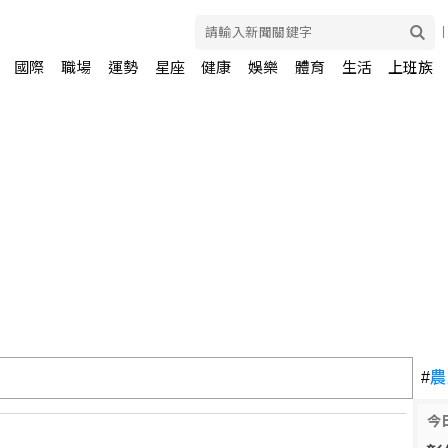
國際
職場
運勢
星座
健康
娛樂
體育
生活
上班族
風險 歐股收紅
#
農
今