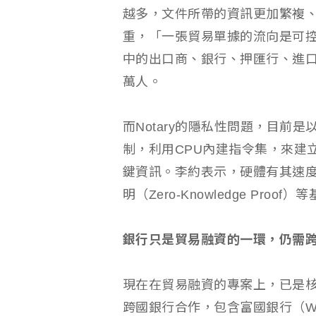
越多，文件所帶的資訊更加繁複
重，「一張貿易單據的流向是可
中的出口商、銀行、押匯行、進
萬人。
而Notary的隱私性問題，目前是以
制，利用CPU內建指令集，來建
鍵資訊。李約表示，硬體有其速
明（Zero-Knowledge Pr
銀行只是貿易融資的一環，仍需
現在在貿易融資的專案上，已是核
跨國銀行合作，包含富國銀行（Well