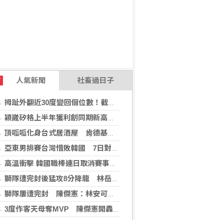
人氣新聞
社畜過日子
T
拇趾外翻近30度變回個位數！截骨矯正助重返登山活動
穎崴矽格上半年獲利創同期新高 AI先進製程需求帶動
頂呱呱化身台式居酒屋 肯德基聯名EVA攻漫迷
亞東男排賽台灣惜敗韓國 7日對戰日本拚4強
高溫衝擊 韓國職棒連日取消賽事、11日起晚間7時開打
獅隊遭完封後猛攻8分降龍 林岳平：總是要發揮
獅隊屢遭完封 陳傑憲：林安可這種天才也願改變
3度作客天母奪MVP 陳傑憲開轟擊退雙殺心魔