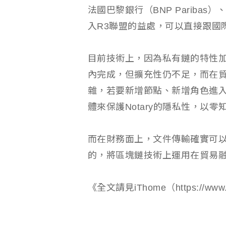
法國巴黎銀行（BNP Paribas）
入R3聯盟的益處，可以直接跟國
目前技術上，因為私有鏈的特性加上
內完成，但擴充性仍不足，而在
雜，若要新增節點、新增角色進
體來保護Notary的隱私性，以
而在財務面上，文件傳輸確實可以
的，將區塊鏈技術上運用在貿易
《全文請見iThome（https://www.i