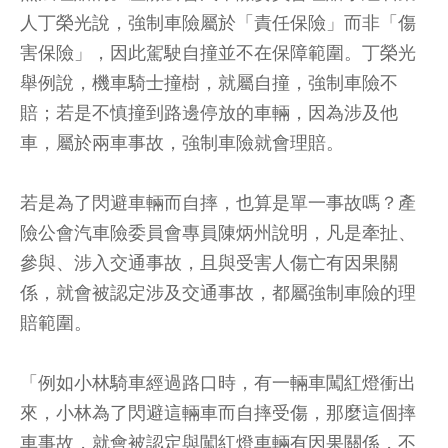
人丁榮光說，強制車險屬於「責任保險」而非「傷
害保險」，因此駕駛自撞並不在保障範圍。丁榮光
舉例說，機車騎士撞樹，就屬自撞，強制車險不
賠；若是不慎撞到路邊停放的車輛，因為涉及他
車，屬於兩車事故，強制車險就會理賠。
若是為了閃避車輛而自摔，也算是單一事故嗎？產
險公會汽車險委員會專員陳炳州說明，凡是牽扯、
參與、涉入交通事故，且與受害人傷亡有因果關
係，就會被認定涉及交通事故，都屬強制車險的理
賠範圍。
「例如小林騎車經過路口時，有一輛車闖紅燈衝出
來，小林為了閃避這輛車而自摔受傷，那麼這個摔
車事故，就會被認定與闖紅燈車輛有因果關係，不