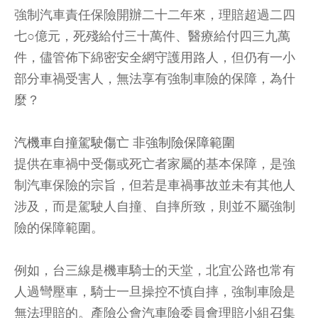
強制汽車責任保險開辦二十二年來，理賠超過二四
七○億元，死殘給付三十萬件、醫療給付四三九萬
件，儘管佈下綿密安全網守護用路人，但仍有一小
部分車禍受害人，無法享有強制車險的保障，為什
麼？
汽機車自撞駕駛傷亡 非強制險保障範圍
提供在車禍中受傷或死亡者家屬的基本保障，是強
制汽車保險的宗旨，但若是車禍事故並未有其他人
涉及，而是駕駛人自撞、自摔所致，則並不屬強制
險的保障範圍。
例如，台三線是機車騎士的天堂，北宜公路也常有
人過彎壓車，騎士一旦操控不慎自摔，強制車險是
無法理賠的。產險公會汽車險委員會理賠小組召集