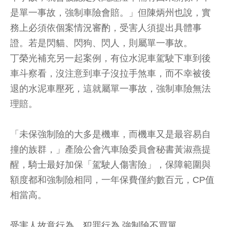
是單一事故，強制車險會賠。」但陳炳州也說，實
務上必須依個案情況審酌，受害人須提出具體事
證。若是閃貓、閃狗、閃人，則屬單一事故。
丁榮光補充另一起案例，有位水泥車駕駛下車到後
車斗察看，沒注意到車子沒拉手煞車，而不幸被後
退的水泥車壓死，這就屬單一事故，強制車險無法
理賠。
「未保強制險的大多是機車，而機車又是最容易自
撞的族群，」產險公會汽車險委員會秘書黃淑燕提
醒，騎士最好加保「駕駛人傷害險」，保障範圍與
額度都和強制險相同，一年保費僅約數百元，CP值
相當高。
受害人故意行為、犯罪行為 強制險不買單