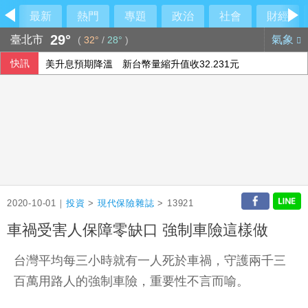
最新
熱門
專題
政治
社會
財經
29°
臺北市
氣象
(
32°
/
28°
)
快訊
美升息預期降溫 新台幣量縮升值收32.231元
慈濟10億騙局超驚人對話！律師：貧窮限想像
醫師鄭丞傑下機遭旅客刮傷 航警主動聯繫偵處
英海軍無人艇爆重大安全漏洞 曾秘密向中國傳送資料
2020-10-01｜
投資
>
現代保險雜誌
> 13921
車禍受害人保障零缺口 強制車險這樣做
台灣平均每三小時就有一人死於車禍，守護兩千三
百萬用路人的強制車險，重要性不言而喻。