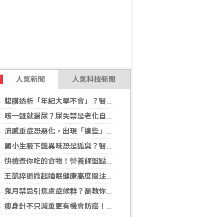
人氣新聞
人氣科技新聞
T
腹膜透析「年紀大學不會」？醫：年齡並非限制 評估還要看3面向
咳一聲就漏尿？尿失禁是老化自然現象？醫揭：不同尿失禁的治療方式
流感重症恐惡化，出現「這些」症狀別再等！醫籲：別因非流感季就掉以輕心
國小生腋下飄異味恐是狐臭？醫：若伴青春期徵象應評估性早熟
快檢查你吃的食物！營養師盤點「5大反式脂肪來源」跟你想的不同
王凱猝逝掀起睡眠健康高度關注！醫籲：最危險的不是熬夜，而是「這個」錯覺
鬼月禁忌引焦慮症候群？醫教你破除強迫症狀與焦慮迷思
瘦身針不只減重更有機會防癌！無糖尿病肥胖者使用GLP-1藥物 罹癌風險顯著下降