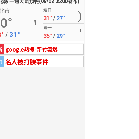
縣 一週天氣預報(08/08 05:00發布)
北市
週日
31°
/
27°
0°
週一
8°
/
31°
35°
/
29°
google熱搜-新竹氣爆
新
名人被打臉事件
門