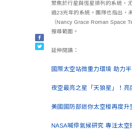
聚焦於行星與恆星排列的系統，
過23光年的系統。團隊也指出，未
（Nancy Grace Roman Sp
搜尋範圍。
延伸閱讀：
國際太空站微重力環境 助力
夜空最亮之星「天狼星」！亮
美國國防部迷你太空梭再度升
NASA喊停氣候研究 專注太