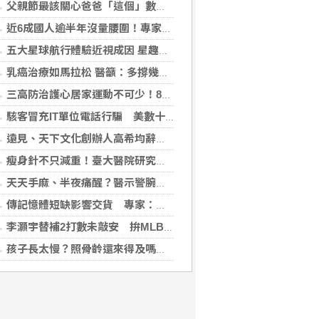
父親節最該關心爸爸「這個」數字！中西醫聯手揪出三高危機
近6成國人逾半年沒量腰圍！專家籲每月量1次 幫助揪出代謝症候群
五大星球航行體驗近視成因 星趣控「視覺星球挑戰2.0」動手又動腦
乳癌治療如馬拉松 醫籲：多撐幾個月可能等到下一個救命藥
三高防治護心居家運動不可少！888知能宣導互動遊戲，掌握自己的健康密碼
駭客冒充IT單位電話行騙 美數十家金融機構成目標
遠見、天下文化創辦人高希均辭世 留下華人世界珍貴思想遺產
瘦身針不只減重！臺大醫院研究：有機會降低13種肥胖相關癌症41%風險
天天手麻、半夜痛醒？醫示警腕隧道症候群 女性發生率最高增10倍
傳記憶體短缺影響交貨 專家：台積電可調整產線應對
李灝宇替補2打數未敲安 拚MLB台將單季最多安卡關
孩子長太慢？照骨齡還來得及嗎？AI骨齡輔助判讀系統成臨床評估重要參考