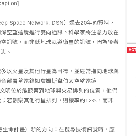
tion]
Space Network, DSN）過去20年的資料，
和深空望遠鏡進行雙向通訊。科學家將注意力放在
深空訊號，而非低地球軌道衛星的訊號，因為後者
HO
偵測。
號多以火星及其他行星為目標，並經常指向地球與
適合部署望遠鏡如詹姆斯韋伯太空望遠鏡
星文明位於能觀察到地球與火星排列的位置，他們
號；若觀察其他行星排列，則機率約12%，而非
智慧生命計畫）新的方向：在搜尋技術訊號時，應