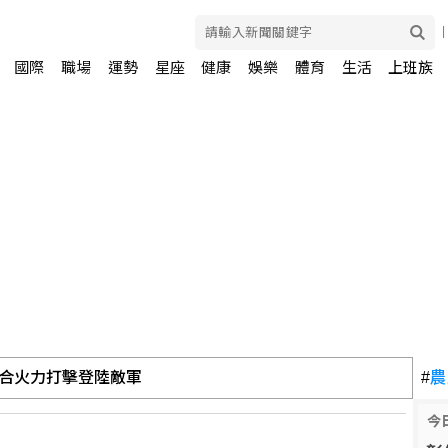
國際
職場
運勢
星座
健康
娛樂
體育
生活
上班族
合火力打擊登陸敵軍
#
農
今
首亮相 驗證濱海打擊