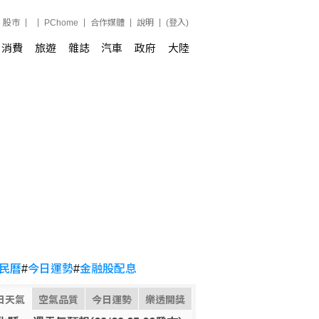
股市
PChome
合作媒體
說明
(登入)
消費
旅遊
雜誌
汽車
政府
大陸
民曆
#
今日運勢
#
金融股配息
日天氣
空氣品質
今日運勢
樂透開獎