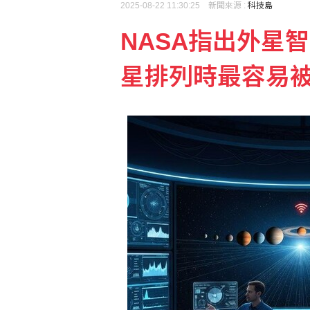
2025-08-22 11:30:25 新聞來源 :
科技島
NASA指出外星
白海豚颱風逼近！北市這
星排列時最容易
漢光42》巧合？總統登「