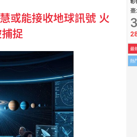
彰化
臺
智慧或能接收地球訊號 火
些地方紅線可停車
3
被捕捉
2
64艇」視導濱海打擊
最
熱