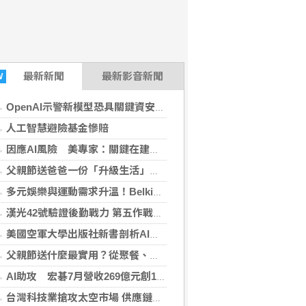
最新
新聞
最新影音新聞
W
OpenAI示警新模型恐具關鍵資安能力 收緊研發管控
人工智慧避險基金慘賠
因應AI風險 美專家：關鍵在建構防禦又不拖慢創新
父親節送爸爸一份「升級生活」的禮物！全國電子仁德中山店盛大開幕 家電9折、滿千抽好禮
多元娛樂與運動需求升溫！Belkin 打造多情境科技配件生態系全新推出 Nintendo Switch 2 系列配件 升級遊戲體驗
漢光42號驗證後勤戰力 第五作戰區完成彈藥還屯整備
美國空軍大學出版社新書剖析AI雙面刃 警示誤用潛在風險
父親節送什麼最實用？從聚餐、運動到日常營養 4種送禮選擇一次看
AI助攻 宏碁7月營收269億元創13年同期新高
台灣科技業搶攻太空市場 供應鏈成全球要角新星