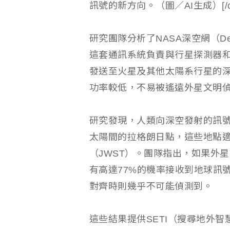
訊號的新方向。（圖／AI生成）[/cap
研究團隊分析了NASA深空網（Deep 
這套通訊系統負責與行星探測器
發送至火星及其他太陽系行星的
功率較低，不易被遙遠外星文明
研究發現，人類向深空發射的訊
太陽間的拉格朗日點，這些地點
（JWST）。團隊指出，如果外
有高達77%的機率接收到地球訊
對齊時則幾乎不可能偵測到。
這些結果提供SETI（搜尋地外