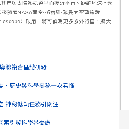
尤其是與太陽系軌道平面接近平行、距離地球不超
來隨著NASA南希·格蕾絲·羅曼太空望遠鏡
ace Telescope）啟用，將可偵測更多系外行星，擴大
半導體複合晶體研發
度、歷史與科學奧秘一次看懂
空 神秘低軌任務引關注
空探索引發科學界憂慮