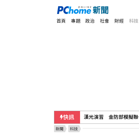
首頁
專題
政治
社會
財經
科技
快訊
漢光演習 金防部模擬聯
新聞
科技
漢光42》2國產無人機