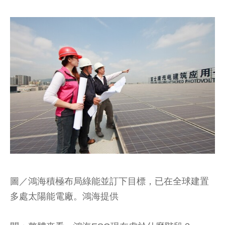
圖／鴻海積極布局綠能並訂下目標，已在全球建置
多處太陽能電廠。鴻海提供