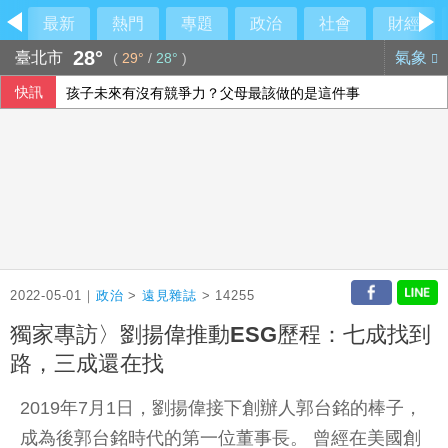
最新
熱門
專題
政治
社會
財經
28°
臺北市
氣象
(
29°
/
28°
)
快訊
孩子未來有沒有競爭力？父母最該做的是這件事
男汽車旅館拒戴套涉毆傷女網友 警起出改造槍彈送辦
陸勤部回應榴彈掉落：繫固帶快解鎖鬆脫、未裝引信藥包
新加坡慶獨立61週年 萬人齊聚體育場強調國家敘事
2022-05-01｜
政治
>
遠見雜誌
> 14255
獨家專訪〉劉揚偉推動ESG歷程：七成找到
路，三成還在找
2019年7月1日，劉揚偉接下創辦人郭台銘的棒子，
成為後郭台銘時代的第一位董事長。 曾經在美國創