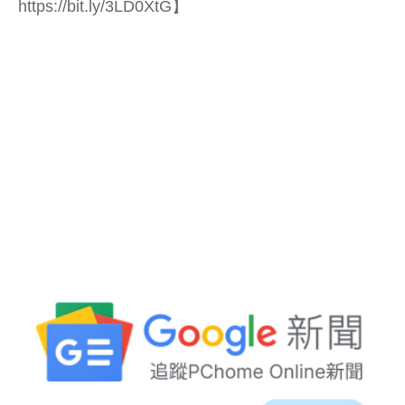
https://bit.ly/3LD0XtG】