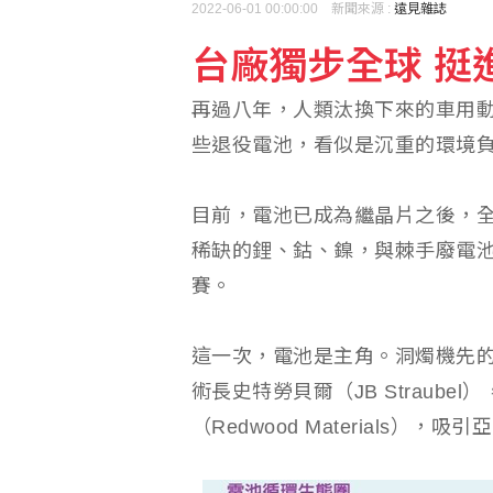
2022-06-01 00:00:00 新聞來源 :
遠見雜誌
台廠獨步全球 挺
陸勤部回應榴彈掉落：繫
再過八年，人類汰換下來的車用動
新加坡慶獨立61週年 
些退役電池，看似是沉重的環境
目前，電池已成為繼晶片之後，
稀缺的鋰、鈷、鎳，與棘手廢電
賽。
這一次，電池是主角。洞燭機先
術長史特勞貝爾（JB Straube
（Redwood Materials