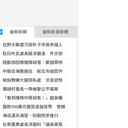
最新新聞
最新影音新聞
W
在野大聯盟力挺朴子市長參選人黃嫈珺競選總部成立 侯友宜拍片力挺黃嫈珺提四大政見打造「幸福城市科技新都」
駐日內瓦處長疑涉霸凌 外交部組專案小組啟動調查
陸勤部回應榴彈掉落：繫固帶快解鎖鬆脫、未裝引信藥包
中颱白海豚接近 新北市逾百件零星災情已漸恢復市容
瑜伽教練大腿頂私處 法官認性騷有疑判無罪
邀請村里長一齊維繫公平選舉 苗檢檢察長遞交守護家鄉宣導信
「看到陳時中我就氣！」館長曬「3劑高端」小黃卡 揭民進黨發財真相：青鳥全失智了嗎？
匯款300萬元要買虛擬貨幣 警銀聯手及時阻詐56歲婦夢醒
海巡漢光演習、防颱同步進行 守護海疆國安
台東農業處長涉圖利「議長家族的渡假村」 從交保變成羈押禁見