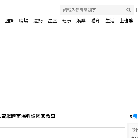
國際
職場
運勢
星座
健康
娛樂
體育
生活
上班族
油 自主進口黃豆產製成品油
#
農
今
朗條件 否則不開放荷莫茲海峽