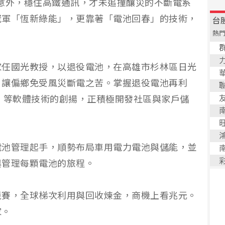
工安意外，穩住高鐵通訊，才未追撞釀災的不斷電系
冠軍「恆新綠能」，更靠著「電池回春」的技術，
家任國光教授，以退役電池，在高雄市杉林區日光
，讓偏鄉免受風災斷電之苦。掌握退役電池再利
）等軟體技術的創揚，正積極開發社區與家戶儲
電池管理起手，順勢布局車用電力電池與儲能，並
與管理每顆電池的旅程。
競賽，全球梯次利用與回收煉金，商機上看兆元。
家。