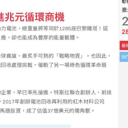
彰化
臺
進兆元循環商機
固帶快解鎖鬆脫、未裝引信藥包
2
力電池，總重量將等同於1285座巴黎鐵塔！這
2
萬人齊聚體育場強調國家敘事
負擔，卻也能成為豐厚的能量載體。
最
全球瘋搶、最炙手可熱的「戰略物資」。也因此，
熱
池回收處理挑戰，催動了另一場綠色循環革命競
的企業，早已率先搶進。特斯拉聯合創辦人、前技
l），2017年創辦電池回收再利用的紅木材料公司
），吸引亞馬遜投資，成了估值37億美元的獨角獸。