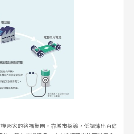
商機起家的銘福集團，靠城市採礦，低調煉出百億