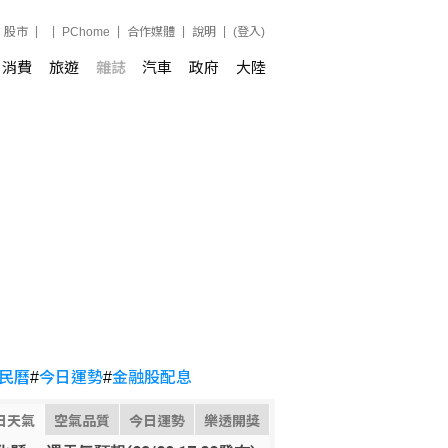
股市
PChome
合作媒體
說明
(登入)
消費
旅遊
雜誌
汽車
政府
大陸
民曆
#
今日運勢
#
金融股配息
日天氣
空氣品質
今日運勢
樂透開獎