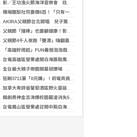
影／王功漁火節海洋音樂會 玖壹壹壓軸、煙火嗨翻王功漁港
機場酪梨吐司要價6百！「只有一片麵包」旅客傻眼 專家揭高價背後原因
AKIRA父親節台北開唱 兒子驚喜獻聲「爸爸I Love You」
父親節「揮棒」也要顧健康！彰基現身原民壘球賽
父親節4千人夜跑「雙潭」嗨翻嘉義 黃敏惠鳴槍：運動打造幸福城市
「高雄好徛起」FUN暑假泡泡戲水樂園開張囉
台電高雄區營業處開白海豚颱風災害整備會議
全台最大親子樂園開幕就爆場 首日3萬人湧入、輕軌人次暴增20倍
狂刷3711筆「0元購」！前電商員工鑽漏洞 家中倉庫塞滿1143件家電
加拿大卑詩省葡萄酒區野火蔓延 數千居民撤離
韓劇男神金志洙爆校園霸凌消失5年 轉戰菲律賓近況曝光
台電鳳山區營業處召開中颱白海豚整備會議