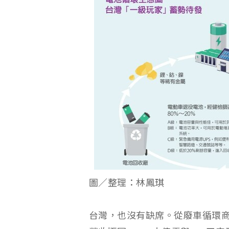
圖／整理：林鳳琪
台灣，也沒有缺席。從廢車循環