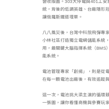
營收版圖。303大停電與401
統，背後的低調英雄、台廠隱形
讓俄羅斯鐵道埋單。
八八風災後，台灣中科院飛彈專
小林社區打造獨立電網儲能系統
用，最關鍵大腦指揮系統（BMS
能系統。
電池管理專家「創揚」，則是從
在每一顆電池出廠後，有效追蹤
這一次，電池挑大梁主演的循環
一張圖，讓你看懂商機與參賽玩