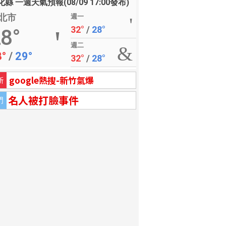
縣 一週天氣預報(08/09 17:00發布)
北市
週一
32°
/
28°
8°
週二
8°
/
29°
32°
/
28°
google熱搜-新竹氣爆
新
名人被打臉事件
門