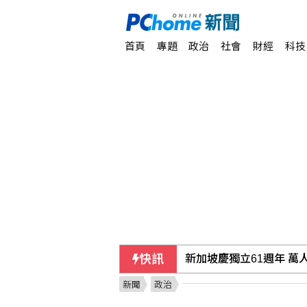
首頁
專題
政治
社會
財經
科技
快訊
台糖：下半年停購外購粗
新聞
政治
革命衛隊要求美國滿足伊