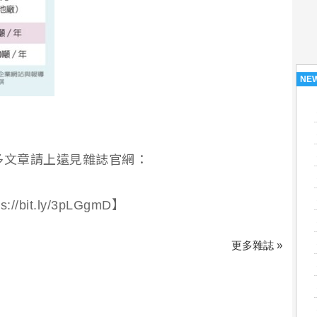
NE
多文章請上遠見雜誌官網：
bit.ly/3pLGgmD】
更多雜誌 »