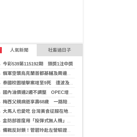
人氣新聞
社畜過日子
T
今彩539第115192期 頭獎1注中獎
俄軍空襲烏克蘭首都基輔及周邊區域 造成4人喪命
泰國校園槍擊案增至9死 遭波及12歲女童不治
國內油價連2週不調整 OPEC增產國際油價跌
梅西父親病逝享壽68歲 一路陪伴兒子闖蕩足壇
大馬人也愛吃 台灣美食征服在地味蕾
金防部首度用「投彈式無人機」火力圍剿敵軍
備戰反封鎖！管碧玲赴左營驗證海巡平戰轉換