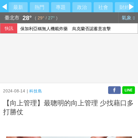
最新
熱門
專題
政治
社會
財經
28°
臺北市
氣象
(
29°
/
27°
)
快訊
保加利亞稱無人機載炸藥 烏克蘭否認蓄意攻擊
泰校園血案學生還原現場 叮嚀媽媽別打電話防鈴響
2024-08-14 |
科技島
【向上管理】最聰明的向上管理 少找藉口多
打勝仗