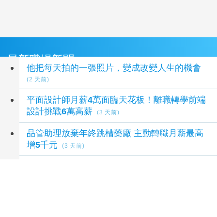
最新職場新聞
他把每天拍的一張照片，變成改變人生的機會
(2 天前)
平面設計師月薪4萬面臨天花板！離職轉學前端
設計挑戰6萬高薪
(3 天前)
品管助理放棄年終跳槽藥廠 主動轉職月薪最高
增5千元
(3 天前)
6成青年想轉職！期待加薪破萬元 44%騎驢找馬
等更好機會
(3 天前)
那些默默守護城市的人：清晨四點開始的一天
(3 天前)