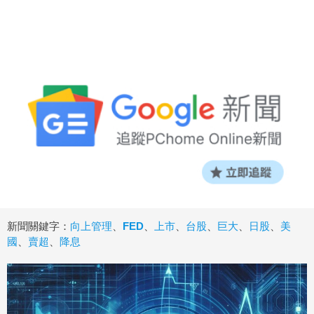
新聞關鍵字：
向上管理
、
FED
、
上市
、
台股
、
巨大
、
日股
、
美
國
、
賣超
、
降息