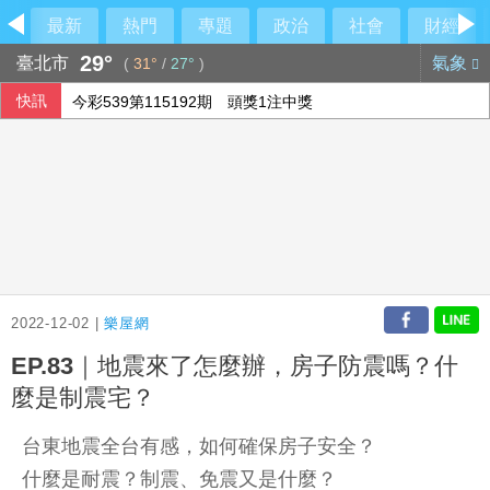
最新
熱門
專題
政治
社會
財經
29°
臺北市
氣象
(
31°
/
27°
)
快訊
今彩539第115192期 頭獎1注中獎
2022-12-02 |
樂屋網
EP.83｜地震來了怎麼辦，房子防震嗎？什
麼是制震宅？
台東地震全台有感，如何確保房子安全？
什麼是耐震？制震、免震又是什麼？