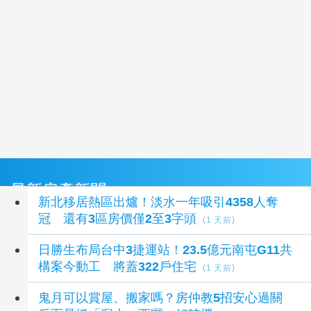
最新房產新聞
新北移居熱區出爐！淡水一年吸引4358人奪
冠 還有3區房價僅2至3字頭
(1 天前)
日勝生布局台中3捷運站！23.5億元南屯G11共
構案今動工 將蓋322戶住宅
(1 天前)
鬼月可以賞屋、搬家嗎？房仲教5招安心過關