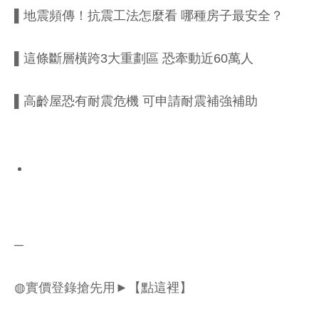
▌
地震頻傳！抗震工法怎麼看 哪種房子最安全？
▌
這條斷層橫跨3大重劃區 恐牽動近60萬人
▌
高齡屋恐有耐震危機 可申請耐震補強補助
─
◍實價登錄搶先用►【
點這裡
】