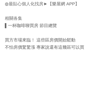
◍最貼心個人化找房►【
樂屋網 APP
】
相關各集
▌
一杯咖啡聊買房 節目總覽
買方市場來臨！ 這些區房價開始鬆動
不怕房價驚驚漲 專家說還有這幾區可以買